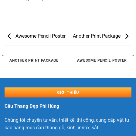
Awesome Pencil Poster
Another Print Package
ANOTHER PRINT PACKAGE
AWESOME PENCIL POSTER
GIỚI THIỆU
Cầu Thang Đẹp Phi Hùng
Chúng tôi chuyên tư vấn, thiết kế, thi công, cung cấp vật tư
các hạng mục cầu thang gỗ, kính, innox, sắt.