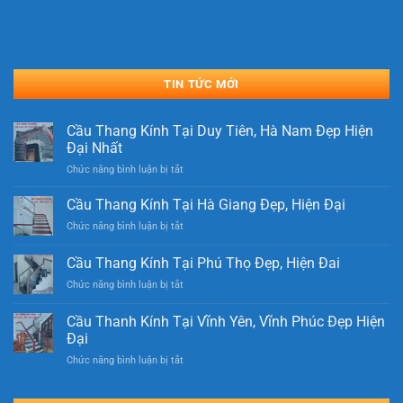
TIN TỨC MỚI
Cầu Thang Kính Tại Duy Tiên, Hà Nam Đẹp Hiện
Đại Nhất
ở
Chức năng bình luận bị tắt
Cầu
Thang
Cầu Thang Kính Tại Hà Giang Đẹp, Hiện Đại
Kính
ở
Chức năng bình luận bị tắt
Tại
Cầu
Duy
Thang
Cầu Thang Kính Tại Phú Thọ Đẹp, Hiện Đai
Tiên,
Kính
Hà
ở
Chức năng bình luận bị tắt
Tại
Nam
Cầu
Hà
Đẹp
Thang
Giang
Cầu Thanh Kính Tại Vĩnh Yên, Vĩnh Phúc Đẹp Hiện
Hiện
Kính
Đẹp,
Đại
Đại
Tại
Hiện
Nhất
ở
Chức năng bình luận bị tắt
Phú
Đại
Cầu
Thọ
Thanh
Đẹp,