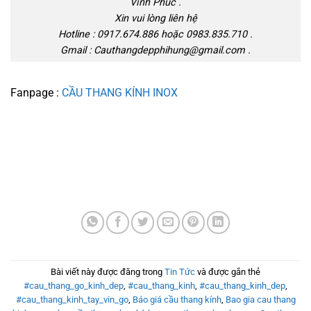
Vĩnh Phúc .
Xin vui lòng liên hệ
Hotline : 0917.674.886 hoặc 0983.835.710 .
Gmail : Cauthangdepphihung@gmail.com .
Fanpage :
CẦU THANG KÍNH INOX
Bài viết này được đăng trong
Tin Tức
và được gắn thẻ
#cau_thang_go_kinh_dep
,
#cau_thang_kinh
,
#cau_thang_kinh_dep
,
#cau_thang_kinh_tay_vin_go
,
Báo giá cầu thang kính
,
Bao gia cau thang