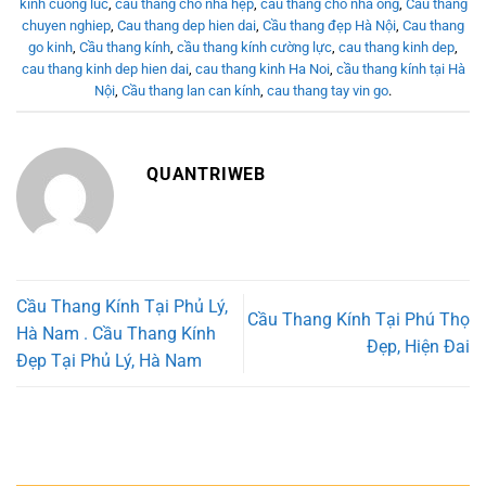
kinh cuong luc
,
cầu thang cho nhà hẹp
,
cau thang cho nha ong
,
Cau thang
chuyen nghiep
,
Cau thang dep hien dai
,
Cầu thang đẹp Hà Nội
,
Cau thang
go kinh
,
Cầu thang kính
,
cầu thang kính cường lực
,
cau thang kinh dep
,
cau thang kinh dep hien dai
,
cau thang kinh Ha Noi
,
cầu thang kính tại Hà
Nội
,
Cầu thang lan can kính
,
cau thang tay vin go
.
QUANTRIWEB
Cầu Thang Kính Tại Phủ Lý,
Cầu Thang Kính Tại Phú Thọ
Hà Nam . Cầu Thang Kính
Đẹp, Hiện Đai
Đẹp Tại Phủ Lý, Hà Nam