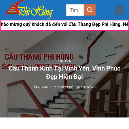
Bỏ
Tìm
qua
kiếm:
nội
n với Cầu Thang Đẹp Phi Hùng. Nếu khách có nhu cầu cần được
dung
TIN TỨC
Cầu Thanh Kính Tại Vĩnh Yên, Vĩnh Phúc
Đẹp Hiện Đại
ĐĂNG VÀO
25/12/2023
BỞI
QUANTRIWEB