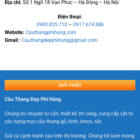
Địa chỉ:
Số 1 Ngõ 18 Vạn Phúc – Hà Đông – Hà Nội
Điện thoại:
0983.835.710
–
0917.674.886
Website:
Cauthangphihung.com
Gmail :
Cauthangdepphihung@gmail.com
GIỚI THIỆU
Cầu Thang Đẹp Phi Hùng
Chúng tôi chuyên tư vấn, thiết kế, thi công, cung cấp vật tư
các hạng mục cầu thang gỗ, kính, innox, sắt.
Giá cả cạnh tranh cao trên thị trương. Chúng tôi luôn mong