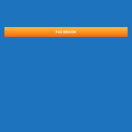
FACEBOOK