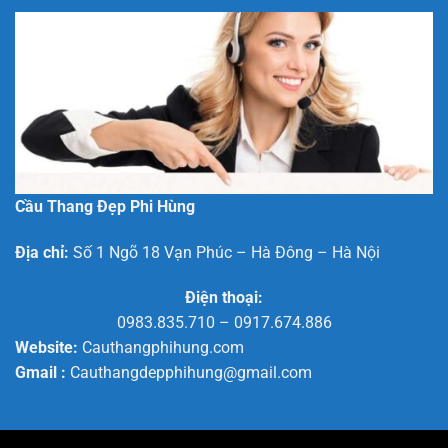
Vĩnh
Yên,
Vĩnh
Phúc
Đẹp
Hiện
Đại
Cầu Thang Đẹp Phi Hùng
Địa chỉ:
Số 1 Ngõ 18 Vạn Phúc – Hà Đông – Hà Nội
Điện thoại:
0983.835.710
–
0917.674.886
Website:
Cauthangphihung.com
Gmail :
Cauthangdepphihung@gmail.com