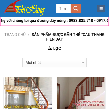
Bỏ
Tìm
qua
kiếm:
nội
 với chúng tôi qua đường dây nóng : 0983.835.710 - 0917.674.
dung
TRANG CHỦ
/
SẢN PHẨM ĐƯỢC GẮN THẺ “CAU THANG
HIEN DAI”
LỌC