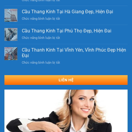
Chức năng bình luận bị tắt
Cầu
Thang
Cầu Thang Kính Tại Hà Giang Đẹp, Hiện Đại
Kính
ở
Chức năng bình luận bị tắt
Tại
Cầu
Duy
Thang
Cầu Thang Kính Tại Phú Thọ Đẹp, Hiện Đai
Tiên,
Kính
Hà
ở
Chức năng bình luận bị tắt
Tại
Nam
Cầu
Hà
Đẹp
Thang
Giang
Cầu Thanh Kính Tại Vĩnh Yên, Vĩnh Phúc Đẹp Hiện
Hiện
Kính
Đẹp,
Đại
Đại
Tại
Hiện
Nhất
ở
Chức năng bình luận bị tắt
Phú
Đại
Cầu
Thọ
Thanh
Đẹp,
Kính
Hiện
LIÊN HỆ
Tại
Đai
Vĩnh
Yên,
Vĩnh
Phúc
Đẹp
Hiện
Đại