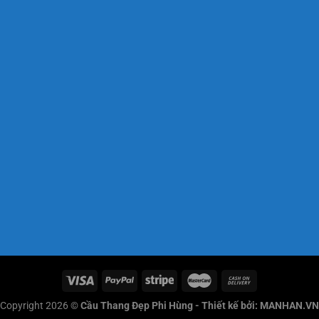
Copyright 2026 ©
Cầu Thang Đẹp Phi Hùng - Thiết kế bởi:
MANHAN.VN