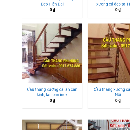
Đẹp Hiện Đại
xương cá đẹp tại 
0
₫
0
₫
Cầu thang xương cá lan can
Cầu thang xương cá
kính, lan can inox
Nội
0
₫
0
₫