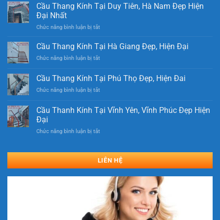
Cầu Thang Kính Tại Duy Tiên, Hà Nam Đẹp Hiện
Đại Nhất
ở
Chức năng bình luận bị tắt
Cầu
Thang
Cầu Thang Kính Tại Hà Giang Đẹp, Hiện Đại
Kính
ở
Chức năng bình luận bị tắt
Tại
Cầu
Duy
Thang
Cầu Thang Kính Tại Phú Thọ Đẹp, Hiện Đai
Tiên,
Kính
Hà
ở
Chức năng bình luận bị tắt
Tại
Nam
Cầu
Hà
Đẹp
Thang
Giang
Cầu Thanh Kính Tại Vĩnh Yên, Vĩnh Phúc Đẹp Hiện
Hiện
Kính
Đẹp,
Đại
Đại
Tại
Hiện
Nhất
ở
Chức năng bình luận bị tắt
Phú
Đại
Cầu
Thọ
Thanh
Đẹp,
Kính
Hiện
LIÊN HỆ
Tại
Đai
Vĩnh
Yên,
Vĩnh
Phúc
Đẹp
Hiện