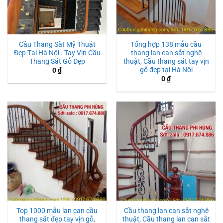
Cầu Thang Sắt Mỹ Thuật
Tổng hợp 138 mẫu cầu
Đẹp Tại Hà Nội . Tay Vịn Cầu
thang lan can sắt nghệ
Thang Sắt Gỗ Đẹp
thuật, Cầu thang sắt tay vịn
gỗ đẹp tại Hà Nội
0
₫
0
₫
Top 1000 mẫu lan can cầu
Cầu thang lan can sắt nghệ
thang sắt đẹp tay vịn gỗ,
thuật, Cầu thang lan can sắt