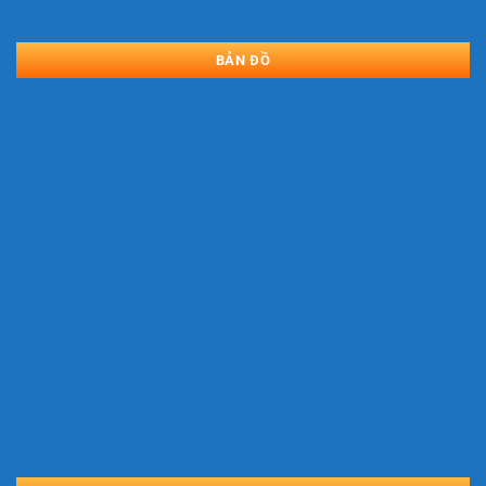
BẢN ĐỒ