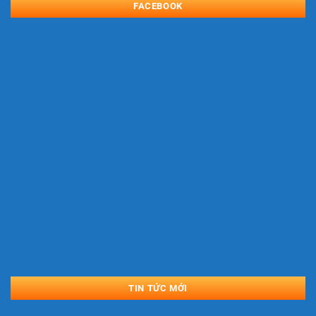
FACEBOOK
TIN TỨC MỚI