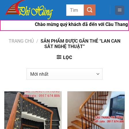
Bỏ
Tìm
qua
kiếm:
nội
Chào mừng quý khách đã đến với Cầu Thang Đẹp Phi
dung
TRANG CHỦ
/
SẢN PHẨM ĐƯỢC GẮN THẺ “LAN CAN
SẮT NGHỆ THUẬT”
LỌC