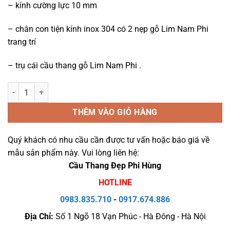
– kính cường lực 10 mm
– chân con tiện kính inox 304 có 2 nẹp gỗ Lim Nam Phi
trang trí
– trụ cái cầu thang gỗ Lim Nam Phi .
210 mẫu cầu thang kính đẹp, Cầu thang kính cường lực tay vịn gỗ tại
THÊM VÀO GIỎ HÀNG
Quý khách có nhu cầu cần được tư vấn hoặc báo giá về
mẫu sản phẩm này. Vui lòng liên hệ:
Cầu Thang Đẹp Phi Hùng
HOTLINE
0983.835.710
-
0917.674.886
Địa Chỉ:
Số 1 Ngõ 18 Vạn Phúc - Hà Đông - Hà Nội