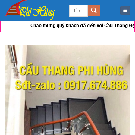
Bỏ
Tìm
qua
kiếm:
nội
Chào mừng quý khách đã đến với Cầu Thang Đẹp Phi Hùn
dung