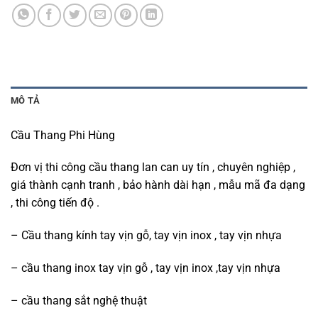
MÔ TẢ
Cầu Thang Phi Hùng
Đơn vị thi công cầu thang lan can uy tín , chuyên nghiệp ,
giá thành cạnh tranh , bảo hành dài hạn , mẫu mã đa dạng
, thi công tiến độ .
– Cầu thang kính tay vịn gỗ, tay vịn inox , tay vịn nhựa
– cầu thang inox tay vịn gỗ , tay vịn inox ,tay vịn nhựa
– cầu thang sắt nghệ thuật