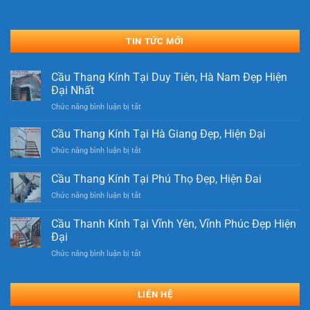
TIN TỨC MỚI
Cầu Thang Kính Tại Duy Tiên, Hà Nam Đẹp Hiện
Đại Nhất
ở
Chức năng bình luận bị tắt
Cầu
Thang
Cầu Thang Kính Tại Hà Giang Đẹp, Hiện Đại
Kính
ở
Chức năng bình luận bị tắt
Tại
Cầu
Duy
Thang
Cầu Thang Kính Tại Phú Thọ Đẹp, Hiện Đai
Tiên,
Kính
Hà
ở
Chức năng bình luận bị tắt
Tại
Nam
Cầu
Hà
Đẹp
Thang
Giang
Cầu Thanh Kính Tại Vĩnh Yên, Vĩnh Phúc Đẹp Hiện
Hiện
Kính
Đẹp,
Đại
Đại
Tại
Hiện
Nhất
ở
Chức năng bình luận bị tắt
Phú
Đại
Cầu
Thọ
Thanh
Đẹp,
Kính
Hiện
LIÊN HỆ
Tại
Đai