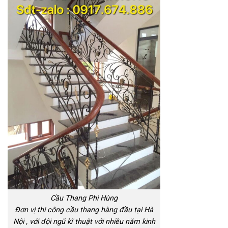
Cầu Thang Phi Hùng
Đơn vị thi công cầu thang hàng đầu tại Hà
Nội , với đội ngũ kĩ thuật với nhiều năm kinh