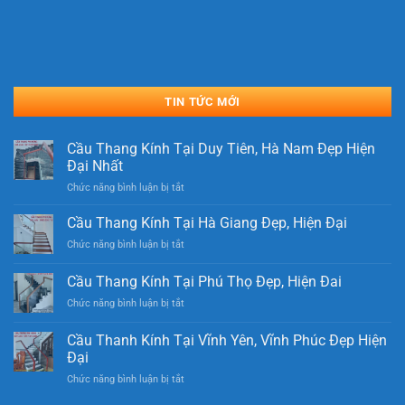
TIN TỨC MỚI
Cầu Thang Kính Tại Duy Tiên, Hà Nam Đẹp Hiện
Đại Nhất
ở
Chức năng bình luận bị tắt
Cầu
Thang
Cầu Thang Kính Tại Hà Giang Đẹp, Hiện Đại
Kính
ở
Chức năng bình luận bị tắt
Tại
Cầu
Duy
Thang
Cầu Thang Kính Tại Phú Thọ Đẹp, Hiện Đai
Tiên,
Kính
Hà
ở
Chức năng bình luận bị tắt
Tại
Nam
Cầu
Hà
Đẹp
Thang
Giang
Cầu Thanh Kính Tại Vĩnh Yên, Vĩnh Phúc Đẹp Hiện
Hiện
Kính
Đẹp,
Đại
Đại
Tại
Hiện
Nhất
ở
Chức năng bình luận bị tắt
Phú
Đại
Cầu
Thọ