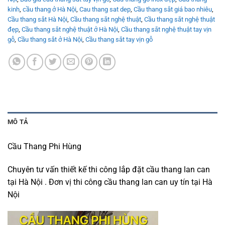
kinh
,
cầu thang ở Hà Nội
,
Cau thang sat dep
,
Cầu thang sắt giá bao nhiêu
,
Cầu thang sắt Hà Nội
,
Cầu thang sắt nghệ thuật
,
Cầu thang sắt nghệ thuật
đẹp
,
Cầu thang sắt nghệ thuật ở Hà Nội
,
Cầu thang sắt nghệ thuật tay vịn
gỗ
,
Cầu thang sắt ở Hà Nội
,
Cầu thang sắt tay vịn gỗ
MÔ TẢ
Cầu Thang Phi Hùng
Chuyên tư vấn thiết kế thi công lắp đặt cầu thang lan can
tại Hà Nội . Đơn vị thi công cầu thang lan can uy tín tại Hà
Nội