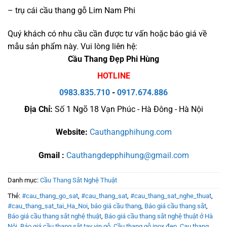
– trụ cái cầu thang gỗ Lim Nam Phi
Quý khách có nhu cầu cần được tư vấn hoặc báo giá về
mẫu sản phẩm này. Vui lòng liên hệ:
Cầu Thang Đẹp Phi Hùng
HOTLINE
0983.835.710
-
0917.674.886
Địa Chỉ:
Số 1 Ngõ 18 Vạn Phúc - Hà Đông - Hà Nội
Website:
Cauthangphihung.com
Gmail :
Cauthangdepphihung@gmail.com
Danh mục:
Cầu Thang Sắt Nghệ Thuật
Thẻ:
#cau_thang_go_sat
,
#cau_thang_sat
,
#cau_thang_sat_nghe_thuat
,
#cau_thang_sat_tai_Ha_Noi
,
báo giá cầu thang
,
Báo giá cầu thang sắt
,
Báo giá cầu thang sắt nghệ thuật
,
Báo giá cầu thang sắt nghệ thuật ở Hà
Nội
,
Báo giá cầu thang sắt tay vịn gỗ
,
Cầu thang gỗ inox đẹp
,
Cau thang