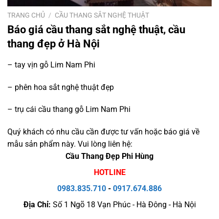
TRANG CHỦ
/
CẦU THANG SẮT NGHỆ THUẬT
Báo giá cầu thang sắt nghệ thuật, cầu
thang đẹp ở Hà Nội
– tay vịn gỗ Lim Nam Phi
– phên hoa sắt nghệ thuật đẹp
– trụ cái cầu thang gỗ Lim Nam Phi
Quý khách có nhu cầu cần được tư vấn hoặc báo giá về
mẫu sản phẩm này. Vui lòng liên hệ:
Cầu Thang Đẹp Phi Hùng
HOTLINE
0983.835.710
-
0917.674.886
Địa Chỉ:
Số 1 Ngõ 18 Vạn Phúc - Hà Đông - Hà Nội