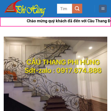
Bỏ
Tìm
qua
kiếm:
nội
Chào mừng quý khách đã đến với Cầu Thang Đẹp Phi 
dung