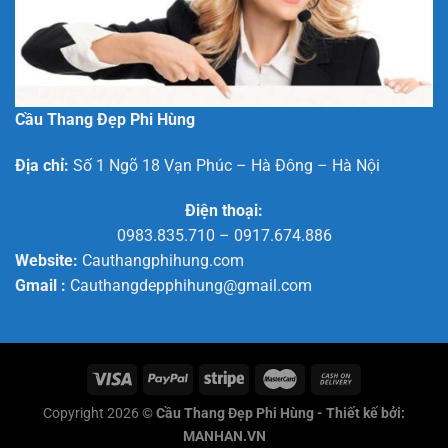
Hiện
Đại
Cầu Thang Đẹp Phi Hùng
Địa chỉ:
Số 1 Ngõ 18 Vạn Phúc – Hà Đông – Hà Nội
Điện thoại:
0983.835.710
–
0917.674.886
Website:
Cauthangphihung.com
Gmail :
Cauthangdepphihung@gmail.com
Copyright 2026 ©
Cầu Thang Đẹp Phi Hùng - Thiết kế bởi:
MANHAN.VN