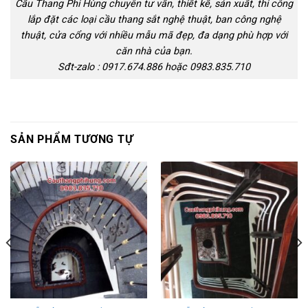
Cầu Thang Phi Hùng chuyên tư vấn, thiết kế, sản xuất, thi công
lắp đặt các loại cầu thang sắt nghệ thuật, ban công nghệ
thuật, cửa cổng với nhiều mẫu mã đẹp, đa dạng phù hợp với
căn nhà của bạn.
Sđt-zalo : 0917.674.886 hoặc 0983.835.710
SẢN PHẨM TƯƠNG TỰ