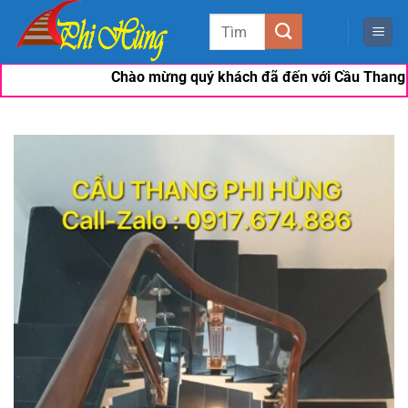
Bỏ
Tìm
qua
kiếm:
nội
Chào mừng quý khách đã đến với Cầu Thang Đẹp Ph
dung