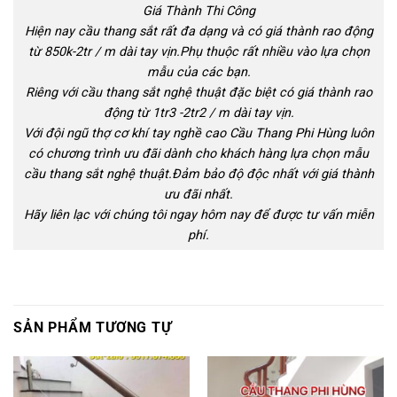
Giá Thành Thi Công
Hiện nay cầu thang sắt rất đa dạng và có giá thành rao động
từ 850k-2tr / m dài tay vịn.Phụ thuộc rất nhiều vào lựa chọn
mẫu của các bạn.
Riêng với cầu thang sắt nghệ thuật đặc biệt có giá thành rao
động từ 1tr3 -2tr2 / m dài tay vịn.
Với đội ngũ thợ cơ khí tay nghề cao Cầu Thang Phi Hùng luôn
có chương trình ưu đãi dành cho khách hàng lựa chọn mẫu
cầu thang sắt nghệ thuật.Đảm bảo độ độc nhất với giá thành
ưu đãi nhất.
Hãy liên lạc với chúng tôi ngay hôm nay để được tư vấn miễn
phí.
SẢN PHẨM TƯƠNG TỰ