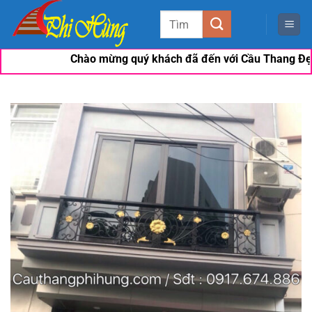
Bỏ
Tìm
qua
kiếm:
nội
Chào mừng quý khách đã đến với Cầu Thang Đẹp Phi Hù
dung