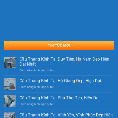
TIN TỨC MỚI
Cầu Thang Kính Tại Duy Tiên, Hà Nam Đẹp Hiện
Đại Nhất
ở
Chức năng bình luận bị tắt
Cầu
Thang
Cầu Thang Kính Tại Hà Giang Đẹp, Hiện Đại
Kính
ở
Chức năng bình luận bị tắt
Tại
Cầu
Duy
Thang
Cầu Thang Kính Tại Phú Thọ Đẹp, Hiện Đai
Tiên,
Kính
Hà
ở
Chức năng bình luận bị tắt
Tại
Nam
Cầu
Hà
Đẹp
Thang
Giang
Cầu Thanh Kính Tại Vĩnh Yên, Vĩnh Phúc Đẹp Hiện
Hiện
Kính