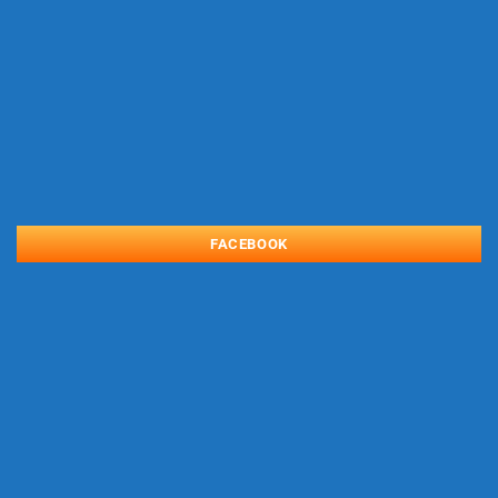
FACEBOOK