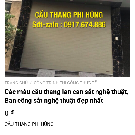
TRANG CHỦ
/
CÔNG TRÌNH THI CÔNG THỰC TẾ
Các mẫu cầu thang lan can sắt nghệ thuật,
Ban công sắt nghệ thuật đẹp nhất
0
₫
CẦU THANG PHI HÙNG