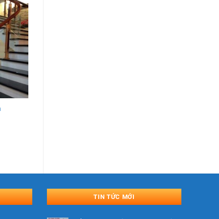
h
TIN TỨC MỚI