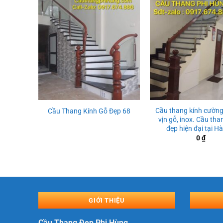
Cầu thang kính cường
nhà ống
Cầu Thang Kính Gỗ Đẹp 68
vịn gỗ, inox. Cầu tha
đẹp hiện đại tại H
0
₫
GIỚI THIỆU
Cầu Thang Đẹp Phi Hùng