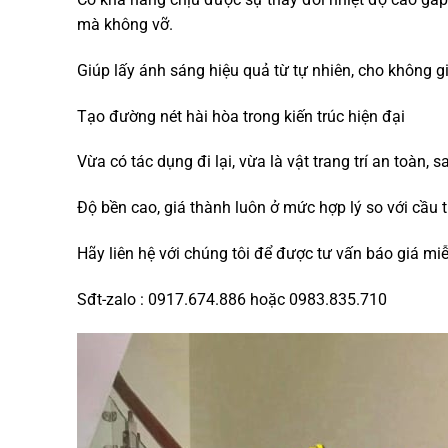
mà không vỡ.
Giúp lấy ánh sáng hiệu quả từ tự nhiên, cho không 
Tạo đường nét hài hòa trong kiến trúc hiện đại
Vừa có tác dụng đi lại, vừa là vật trang trí an toàn, 
Độ bền cao, giá thành luôn ở mức hợp lý so với cầu 
Hãy liên hệ với chúng tôi để được tư vấn báo giá miễ
Sđt-zalo : 0917.674.886 hoặc 0983.835.710