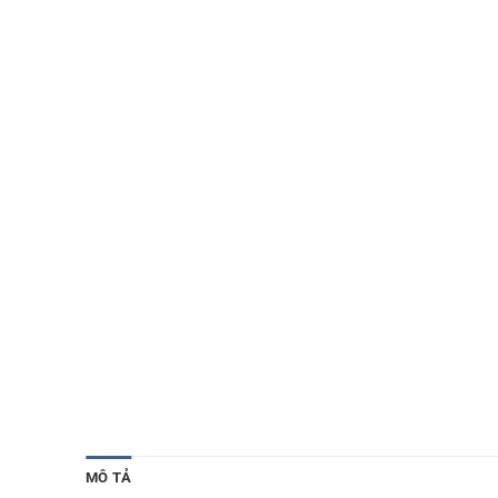
MÔ TẢ