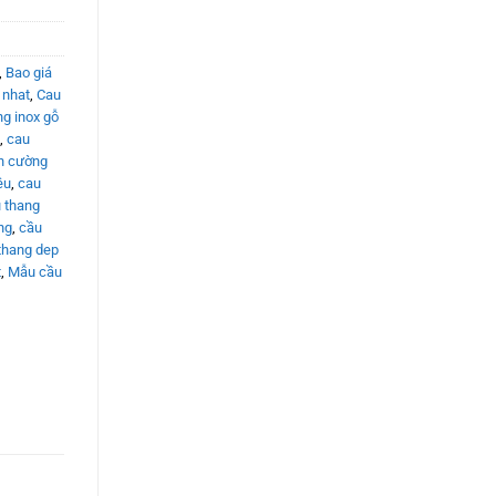
,
Bao giá
 nhat
,
Cau
ng inox gỗ
p
,
cau
nh cường
êu
,
cau
 thang
ng
,
cầu
thang dep
t
,
Mẫu cầu