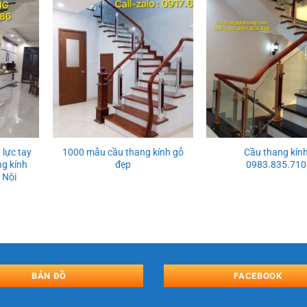
 lực tay
1000 mẫu cầu thang kính gỗ
Cầu thang kín
ng kính
đẹp
0983.835.710
à Nội
BẢN ĐỒ
FACEBOOK