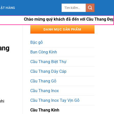
Tìm
ĐẶT HÀNG
kiếm:
Chào mừng quý khách đã đến với Cầu Thang Đẹp Phi Hùng. N
DANH MỤC SẢN PHẨM
Bậc gỗ
ang
Ban Công Kính
Cầu Thang Biệt Thự
Cầu Thang Dây Cáp
Cầu Thang Gỗ
Cầu Thang Inox
Cầu Thang Inox Tay Vịn Gỗ
phi
Cầu Thang Kính