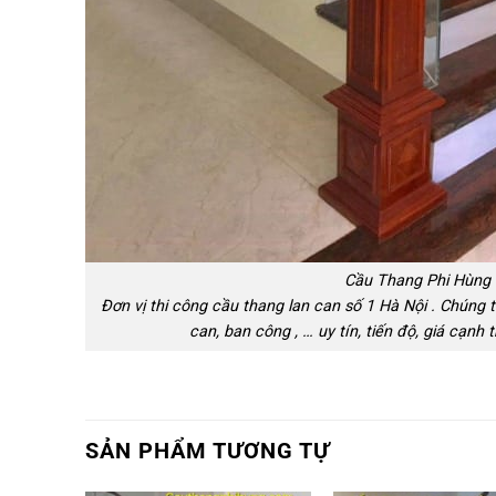
Cầu Thang Phi Hùng
Đơn vị thi công cầu thang lan can số 1 Hà Nội . Chúng tô
can, ban công , … uy tín, tiến độ, giá cạnh t
SẢN PHẨM TƯƠNG TỰ