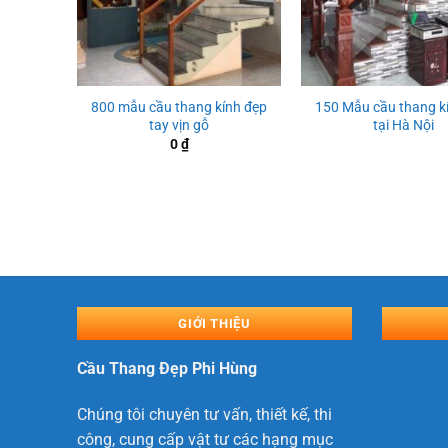
Đẹp Hà
800 mẫu cầu thang kính đẹp
150 Mẫu cầu thang k
h Đẹp,
tay vịn gỗ
tại Hà Nội
Chuyên
0
₫
GIỚI THIỆU
Cầu Thang Đẹp Phi Hùng
Chúng tôi chuyên tư vấn, thiết kế, thi
công, cung cấp vật tư các hạng mục