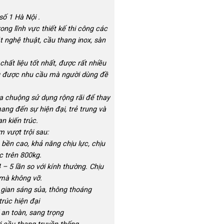
số 1 Hà Nội .
ong lĩnh vực thiết kế thi công các
 nghệ thuật, cầu thang inox, sàn
hất liệu tốt nhất, được rất nhiều
g được nhu cầu mà người dùng đề
a chuộng sử dụng rộng rãi để thay
ang đến sự hiện đại, trẻ trung và
n kiến trúc.
 vượt trội sau:
ền cao, khả năng chịu lực, chịu
c trên 800kg.
– 5 lần so với kính thường. Chịu
mà không vỡ.
 gian sáng sủa, thông thoáng
trúc hiện đại
í an toàn, sang trọng