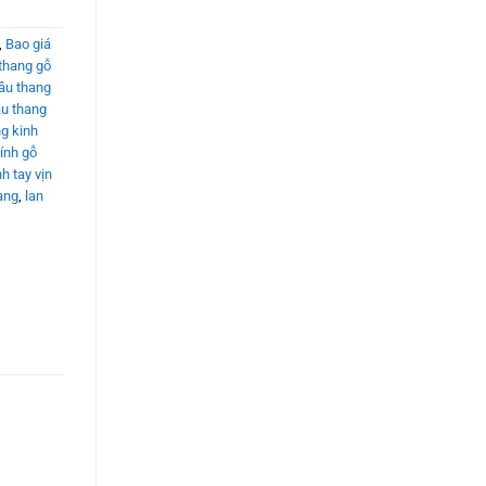
,
Bao giá
thang gỗ
ầu thang
u thang
g kinh
ính gỗ
h tay vịn
ang
,
lan