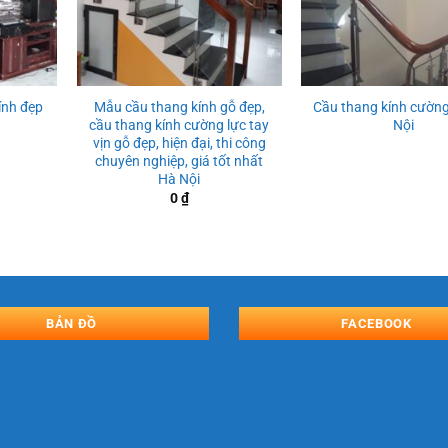
ính đẹp
Mẫu cầu thang kính gỗ đẹp,
Cầu thang kính cường
cầu thang kính cường lực tay
Nội
vịn gỗ đẹp, hiện đại, thi công
chuyên nghiệp, giá tốt nhất
Hà Nội
0
₫
BẢN ĐỒ
FACEBOOK