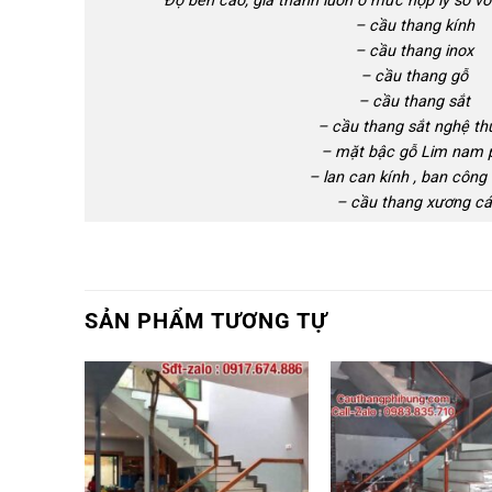
Độ bền cao, giá thành luôn ở mức hợp lý so vớ
– cầu thang kính
– cầu thang inox
– cầu thang gỗ
– cầu thang sắt
– cầu thang sắt nghệ th
– mặt bậc gỗ Lim nam 
– lan can kính , ban công 
– cầu thang xương cá
SẢN PHẨM TƯƠNG TỰ