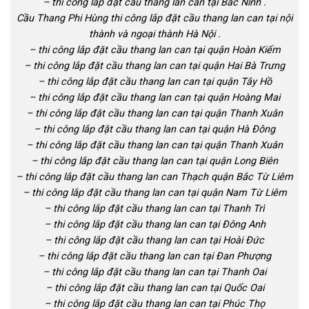
– thi công lắp đặt cầu thang lan can tại Bắc Ninh .
Cầu Thang Phi Hùng thi công lắp đặt cầu thang lan can tại nội
thành và ngoại thành Hà Nội .
– thi công lắp đặt cầu thang lan can tại quận Hoàn Kiếm
– thi công lắp đặt cầu thang lan can tại quận Hai Bà Trưng
– thi công lắp đặt cầu thang lan can tại quận Tây Hồ
– thi công lắp đặt cầu thang lan can tại quận Hoàng Mai
– thi công lắp đặt cầu thang lan can tại quận Thanh Xuân
– thi công lắp đặt cầu thang lan can tại quận Hà Đông
– thi công lắp đặt cầu thang lan can tại quận Thanh Xuân
– thi công lắp đặt cầu thang lan can tại quận Long Biên
– thi công lắp đặt cầu thang lan can Thạch quận Bắc Từ Liêm
– thi công lắp đặt cầu thang lan can tại quận Nam Từ Liêm
– thi công lắp đặt cầu thang lan can tại Thanh Trì
– thi công lắp đặt cầu thang lan can tại Đông Anh
– thi công lắp đặt cầu thang lan can tại Hoài Đức
– thi công lắp đặt cầu thang lan can tại Đan Phượng
– thi công lắp đặt cầu thang lan can tại Thanh Oai
– thi công lắp đặt cầu thang lan can tại Quốc Oai
– thi công lắp đặt cầu thang lan can tại Phúc Thọ