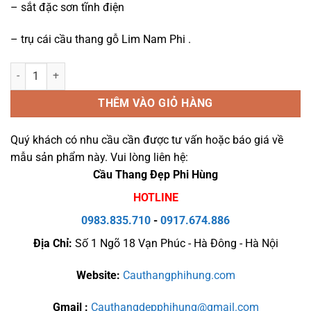
– sắt đặc sơn tĩnh điện
– trụ cái cầu thang gỗ Lim Nam Phi .
Cầu thang lan can sắt tay vịn gỗ, cầu thang sắt đẹp tại Hà Nội số lượ
THÊM VÀO GIỎ HÀNG
Quý khách có nhu cầu cần được tư vấn hoặc báo giá về
mẫu sản phẩm này. Vui lòng liên hệ:
Cầu Thang Đẹp Phi Hùng
HOTLINE
0983.835.710
-
0917.674.886
Địa Chỉ:
Số 1 Ngõ 18 Vạn Phúc - Hà Đông - Hà Nội
Website:
Cauthangphihung.com
Gmail :
Cauthangdepphihung@gmail.com