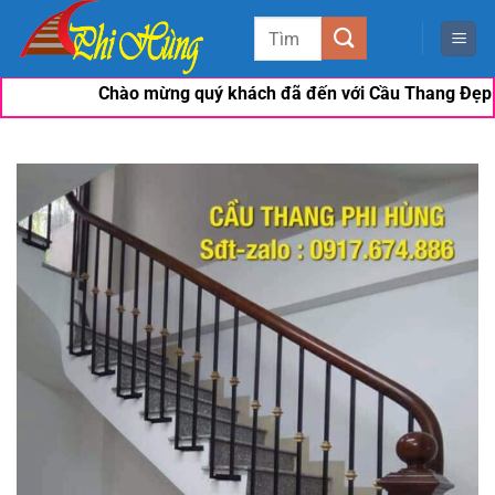
Bỏ
Tìm
qua
kiếm:
nội
Chào mừng quý khách đã đến với Cầu Thang Đẹp Phi Hùng
dung