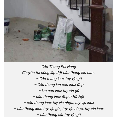
Cầu Thang Phi Hùng
Chuyên thi công lắp đặt cầu thang lan can .
– Cầu thang inox tay vịn gỗ
– Cầu thang lan can inox đẹp
– lan can inox tay vịn gỗ
– cầu thang inox đẹp ở Hà Nội.
– cầu thang inox tay vịn nhựa, tay vịn inox
– cầu thang kính tay vịn gỗ , tay vịn nhựa, tay vịn inox
– cầu thang sắt tay vịn gỗ