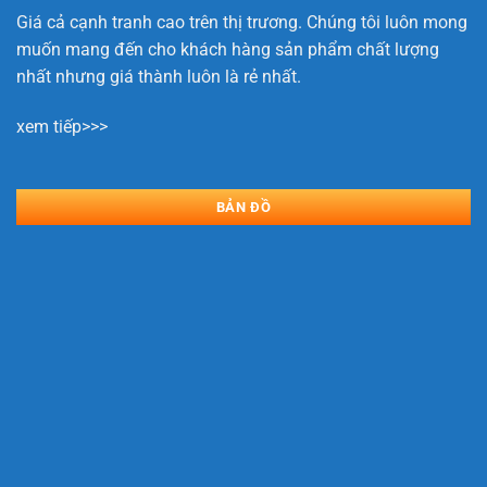
Giá cả cạnh tranh cao trên thị trương. Chúng tôi luôn mong
muốn mang đến cho khách hàng sản phẩm chất lượng
nhất nhưng giá thành luôn là rẻ nhất.
xem tiếp>>>
BẢN ĐỒ