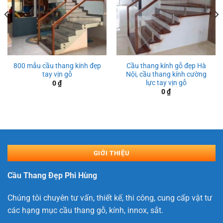
800 mẫu cầu thang kính đẹp
Cầu thang kính gỗ đẹp Hà
tay vịn gỗ
Nội, cầu thang kính cường
lực tay vịn gỗ
0
₫
0
₫
GIỚI THIỆU
Cầu Thang Đẹp Phi Hùng
Chúng tôi chuyên tư vấn, thiết kế, thi công, cung cấp vật tư
các hạng mục cầu thang gỗ, kính, innox, sắt.