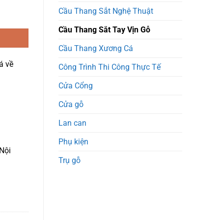
Cầu Thang Sắt Nghệ Thuật
 sắt đẹp tay vịn gỗ số lượng
Cầu Thang Sắt Tay Vịn Gỗ
Cầu Thang Xương Cá
á về
Công Trình Thi Công Thực Tế
Cửa Cổng
Cửa gỗ
Lan can
Phụ kiện
Nội
Trụ gỗ