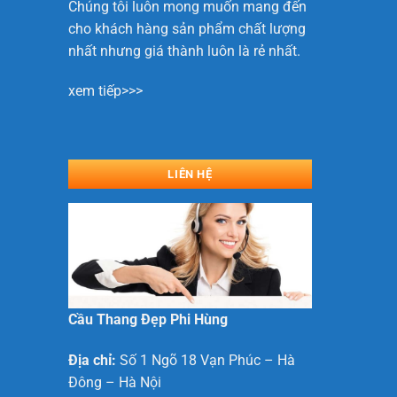
Chúng tôi luôn mong muốn mang đến
cho khách hàng sản phẩm chất lượng
nhất nhưng giá thành luôn là rẻ nhất.
xem tiếp>>>
LIÊN HỆ
Cầu Thang Đẹp Phi Hùng
Địa chỉ:
Số 1 Ngõ 18 Vạn Phúc – Hà
Đông – Hà Nội