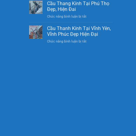
Thang
Cầu Thang Kính Tại Phú Thọ
Hà
Kính
Nam
Đẹp, Hiện Đai
Tại
Đẹp
ở
Chức năng bình luận bị tắt
Hà
Hiện
Cầu
Giang
Đại
Thang
Cầu Thanh Kính Tại Vĩnh Yên,
Đẹp,
Nhất
Kính
Hiện
Vĩnh Phúc Đẹp Hiện Đại
Tại
Đại
ở
Chức năng bình luận bị tắt
Phú
Cầu
Thọ
Thanh
Đẹp,
Kính
Hiện
Tại
Đai
Vĩnh
Yên,
Vĩnh
Phúc
Đẹp
Hiện
Đại