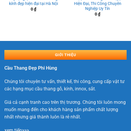
kính đẹp hiện đại tại Hà Nội
Hiện Đại, Thi Công Chuyên
Nghiệp Uy Tín
0
₫
0
₫
GIỚI THIỆU
Cầu Thang Đẹp Phi Hùng
Chúng tôi chuyên tư vấn, thiết kế, thi công, cung cấp vật tư
các hạng mục cầu thang gỗ, kính, innox, sắt.
Giá cả cạnh tranh cao trên thị trương. Chúng tôi luôn mong
muốn mang đến cho khách hàng sản phẩm chất lượng
nhất nhưng giá thành luôn là rẻ nhất.
xem tiếp>>>