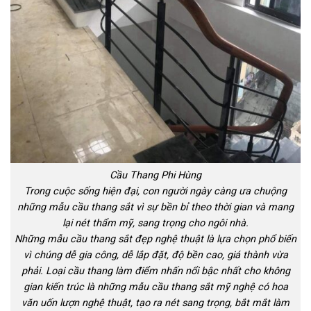
Cầu Thang Phi Hùng
Trong cuộc sống hiện đại, con người ngày càng ưa chuộng
những mẫu cầu thang sắt vì sự bền bỉ theo thời gian và mang
lại nét thẩm mỹ, sang trọng cho ngôi nhà.
Những mẫu cầu thang sắt đẹp nghệ thuật là lựa chọn phổ biến
vì chúng dễ gia công, dễ lắp đặt, độ bền cao, giá thành vừa
phải. Loại cầu thang làm điểm nhấn nổi bậc nhất cho không
gian kiến trúc là những mẫu cầu thang sắt mỹ nghệ có hoa
văn uốn lượn nghệ thuật, tạo ra nét sang trọng, bắt mắt làm