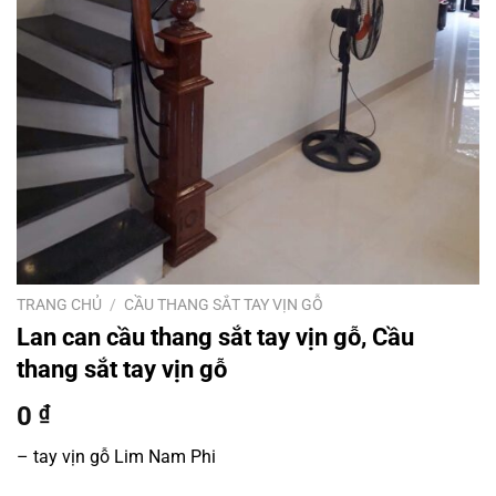
TRANG CHỦ
/
CẦU THANG SẮT TAY VỊN GỖ
Lan can cầu thang sắt tay vịn gỗ, Cầu
thang sắt tay vịn gỗ
0
₫
– tay vịn gỗ Lim Nam Phi