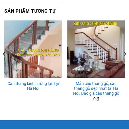
SẢN PHẨM TƯƠNG TỰ
Cầu thang kính cường lực tại
Mẫu cầu thang gỗ, cầu
Hà Nội
thang gỗ đẹp nhất tại Hà
Nội. Báo giá cầu thang gỗ
0
₫