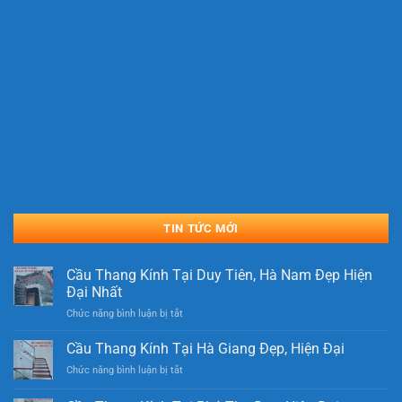
TIN TỨC MỚI
Cầu Thang Kính Tại Duy Tiên, Hà Nam Đẹp Hiện
Đại Nhất
ở
Chức năng bình luận bị tắt
Cầu
Thang
Cầu Thang Kính Tại Hà Giang Đẹp, Hiện Đại
Kính
ở
Chức năng bình luận bị tắt
Tại
Cầu
Duy
Thang