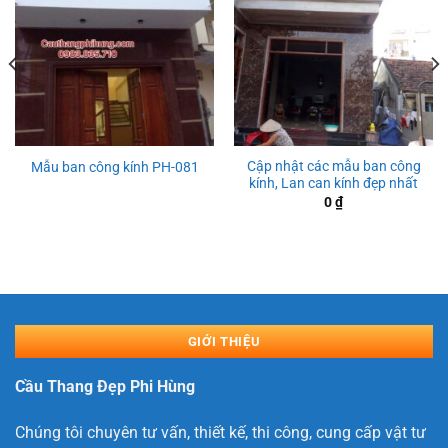
Cập nhật các mẫu ban công
Mẫu ban công kính PH-081
kính, Lan can kính đẹp nhất
0
₫
GIỚI THIỆU
Cầu Thang Đẹp Phi Hùng
Chúng tôi chuyên tư vấn, thiết kế, thi công, cung cấp vật tư