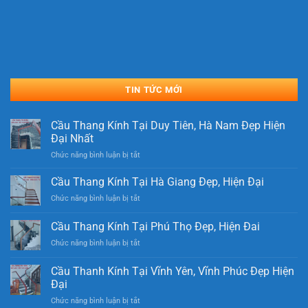
TIN TỨC MỚI
Cầu Thang Kính Tại Duy Tiên, Hà Nam Đẹp Hiện
Đại Nhất
ở
Chức năng bình luận bị tắt
Cầu
Thang
Cầu Thang Kính Tại Hà Giang Đẹp, Hiện Đại
Kính
ở
Chức năng bình luận bị tắt
Tại
Cầu
Duy
Thang
Cầu Thang Kính Tại Phú Thọ Đẹp, Hiện Đai
Tiên,
Kính
Hà
ở
Chức năng bình luận bị tắt
Tại
Nam
Cầu
Hà
Đẹp
Thang
Giang
Cầu Thanh Kính Tại Vĩnh Yên, Vĩnh Phúc Đẹp Hiện
Hiện
Kính
Đẹp,
Đại
Đại
Tại
Hiện
Nhất
ở
Chức năng bình luận bị tắt
Phú
Đại