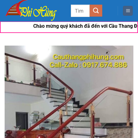
Bỏ
Tìm
qua
kiếm:
nội
Chào mừng quý khách đã đến với Cầu Thang Đẹp Phi 
dung