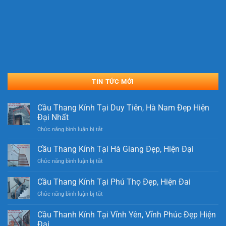
TIN TỨC MỚI
Cầu Thang Kính Tại Duy Tiên, Hà Nam Đẹp Hiện
Đại Nhất
ở
Chức năng bình luận bị tắt
Cầu
Thang
Cầu Thang Kính Tại Hà Giang Đẹp, Hiện Đại
Kính
ở
Chức năng bình luận bị tắt
Tại
Cầu
Duy
Thang
Cầu Thang Kính Tại Phú Thọ Đẹp, Hiện Đai
Tiên,
Kính
Hà
ở
Chức năng bình luận bị tắt
Tại
Nam
Cầu
Hà
Đẹp
Thang
Giang
Cầu Thanh Kính Tại Vĩnh Yên, Vĩnh Phúc Đẹp Hiện
Hiện
Kính
Đẹp,
Đại
Đại