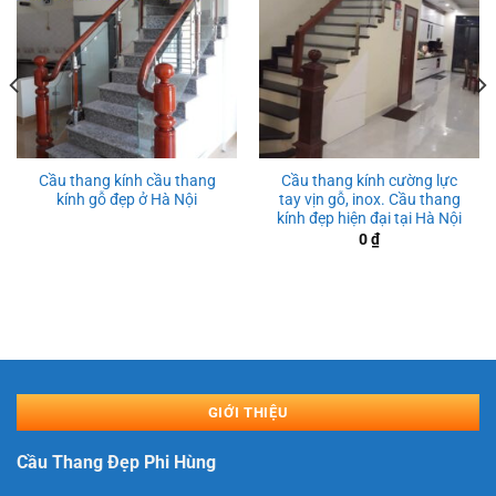
Cầu thang kính cầu thang
Cầu thang kính cường lực
kính gỗ đẹp ở Hà Nội
tay vịn gỗ, inox. Cầu thang
kính đẹp hiện đại tại Hà Nội
0
₫
GIỚI THIỆU
Cầu Thang Đẹp Phi Hùng