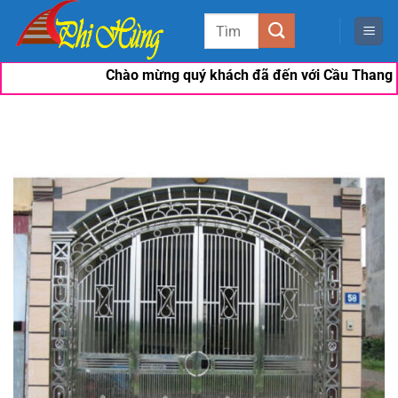
Bỏ
Tìm
qua
kiếm:
nội
Chào mừng quý khách đã đến với Cầu Thang Đẹp 
dung