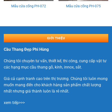
Mẫu cửa cổng PH-072
Mẫu cửa cổng PH-075
GIỚI THIỆU
Cầu Thang Đẹp Phi Hùng
Chúng tôi chuyên tư vấn, thiết kế, thi công, cung cấp vật tư
các hạng mục cầu thang gỗ, kính, innox, sắt.
Giá cả cạnh tranh cao trên thị trương. Chúng tôi luôn mong
muốn mang đến cho khách hàng sản phẩm chất lượng
nhất nhưng giá thành luôn là rẻ nhất.
xem tiếp>>>