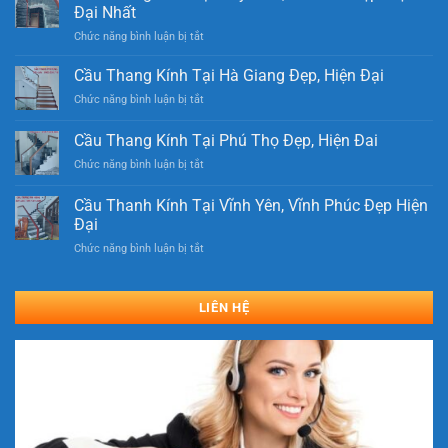
Đại Nhất
ở
Chức năng bình luận bị tắt
Cầu
Thang
Cầu Thang Kính Tại Hà Giang Đẹp, Hiện Đại
Kính
ở
Chức năng bình luận bị tắt
Tại
Cầu
Duy
Thang
Cầu Thang Kính Tại Phú Thọ Đẹp, Hiện Đai
Tiên,
Kính
Hà
ở
Chức năng bình luận bị tắt
Tại
Nam
Cầu
Hà
Đẹp
Thang
Giang
Cầu Thanh Kính Tại Vĩnh Yên, Vĩnh Phúc Đẹp Hiện
Hiện
Kính
Đẹp,
Đại
Đại
Tại
Hiện
Nhất
ở
Chức năng bình luận bị tắt
Phú
Đại
Cầu
Thọ
Thanh
Đẹp,
Kính
Hiện
LIÊN HỆ
Tại
Đai
Vĩnh
Yên,
Vĩnh
Phúc
Đẹp
Hiện
Đại