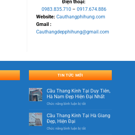
Điện thoại:
0983.835.710
–
0917.674.886
Website:
Cauthangphihung.com
Gmail :
Cauthangdepphihung@gmail.com
TIN TỨC MỚI
Cầu Thang Kính Tại Duy Tiên,
Hà Nam Đẹp Hiện Đại Nhất
ở
Chức năng bình luận bị tắt
Cầu
Thang
Cầu Thang Kính Tại Hà Giang
Kính
Đẹp, Hiện Đại
Tại
ở
Chức năng bình luận bị tắt
Duy
Cầu
Tiên,