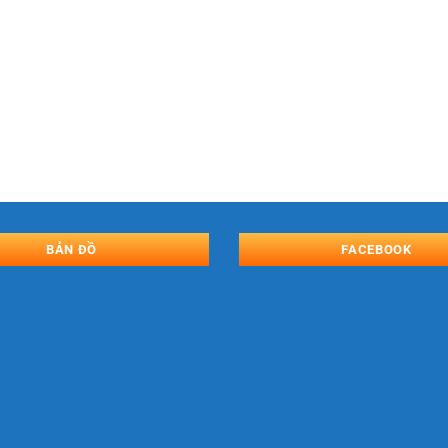
BẢN ĐỒ
FACEBOOK