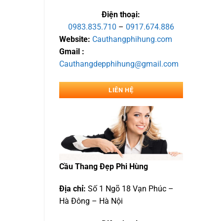
Điện thoại:
0983.835.710
–
0917.674.886
Website:
Cauthangphihung.com
Gmail :
Cauthangdepphihung@gmail.com
LIÊN HỆ
Cầu Thang Đẹp Phi Hùng
Địa chỉ:
Số 1 Ngõ 18 Vạn Phúc –
Hà Đông – Hà Nội