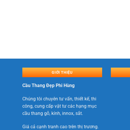
GIỚI THIỆU
Cầu Thang Đẹp Phi Hùng
Chúng tôi chuyên tư vấn, thiết kế, thi
công, cung cấp vật tư các hạng mục
cầu thang gỗ, kính, innox, sắt.
Giá cả cạnh tranh cao trên thị trương.