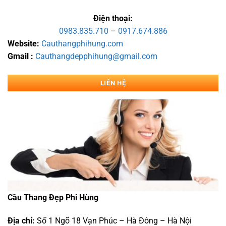
Điện thoại:
0983.835.710
–
0917.674.886
Website:
Cauthangphihung.com
Gmail :
Cauthangdepphihung@gmail.com
LIÊN HỆ
Cầu Thang Đẹp Phi Hùng
Địa chỉ:
Số 1 Ngõ 18 Vạn Phúc – Hà Đông – Hà Nội