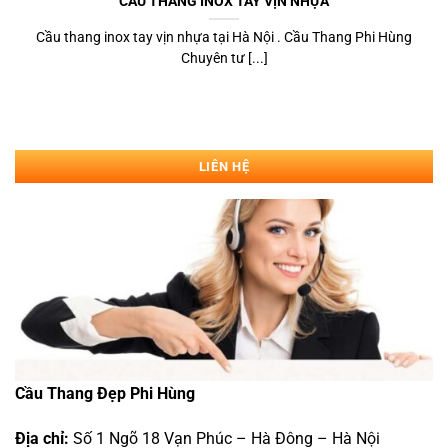
CẦU THANG INOX TAY VỊN NHỰA
Cầu thang inox tay vịn nhựa tại Hà Nội . Cầu Thang Phi Hùng
Chuyên tư [...]
LIÊN HỆ
Cầu Thang Đẹp Phi Hùng
Địa chỉ:
Số 1 Ngõ 18 Vạn Phúc – Hà Đông – Hà Nội