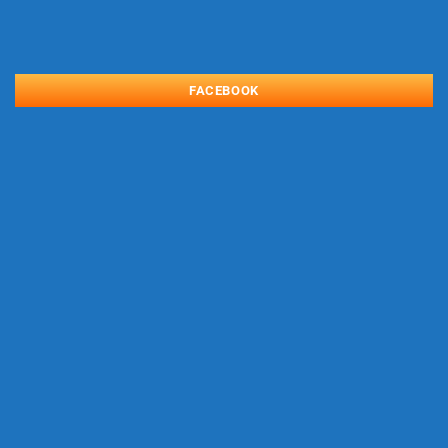
FACEBOOK