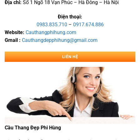
Địa chỉ:
Số 1 Ngõ 18 Vạn Phúc – Hà Đông – Hà Nội
Điện thoại:
0983.835.710
–
0917.674.886
Website:
Cauthangphihung.com
Gmail :
Cauthangdepphihung@gmail.com
LIÊN HỆ
Cầu Thang Đẹp Phi Hùng