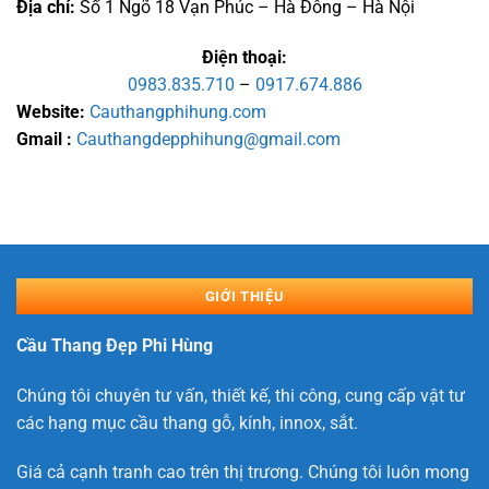
Địa chỉ:
Số 1 Ngõ 18 Vạn Phúc – Hà Đông – Hà Nội
Điện thoại:
0983.835.710
–
0917.674.886
Website:
Cauthangphihung.com
Gmail :
Cauthangdepphihung@gmail.com
GIỚI THIỆU
Cầu Thang Đẹp Phi Hùng
Chúng tôi chuyên tư vấn, thiết kế, thi công, cung cấp vật tư
các hạng mục cầu thang gỗ, kính, innox, sắt.
Giá cả cạnh tranh cao trên thị trương. Chúng tôi luôn mong