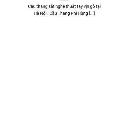
Cầu thang sắt nghệ thuật tay vịn gỗ tại
Hà Nội . Cầu Thang Phi Hùng [...]