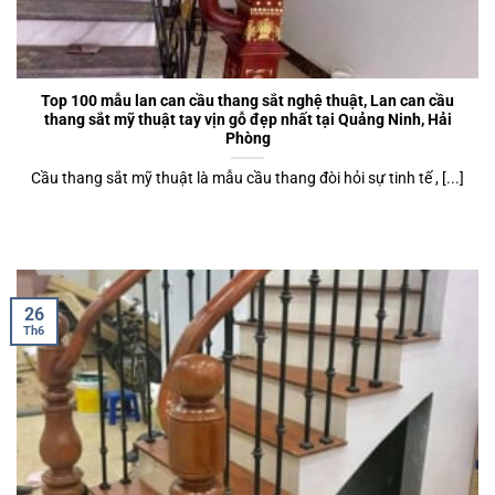
Top 100 mẫu lan can cầu thang sắt nghệ thuật, Lan can cầu
thang sắt mỹ thuật tay vịn gỗ đẹp nhất tại Quảng Ninh, Hải
Phòng
Cầu thang sắt mỹ thuật là mẫu cầu thang đòi hỏi sự tinh tế , [...]
26
Th6