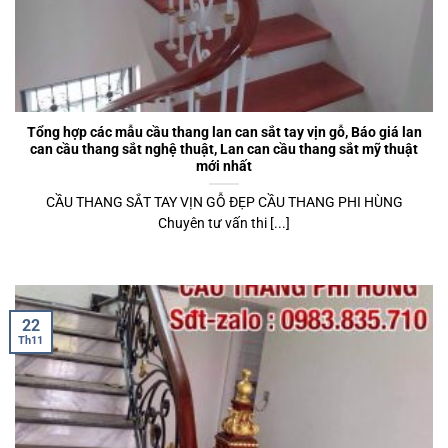
Tổng hợp các mẫu cầu thang lan can sắt tay vịn gỗ, Báo giá lan
can cầu thang sắt nghệ thuật, Lan can cầu thang sắt mỹ thuật
mới nhất
CẦU THANG SẮT TAY VỊN GỖ ĐẸP CẦU THANG PHI HÙNG
Chuyên tư vấn thi [...]
22
Th11