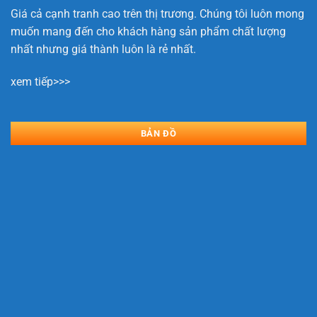
Giá cả cạnh tranh cao trên thị trương. Chúng tôi luôn mong
muốn mang đến cho khách hàng sản phẩm chất lượng
nhất nhưng giá thành luôn là rẻ nhất.
xem tiếp>>>
BẢN ĐỒ