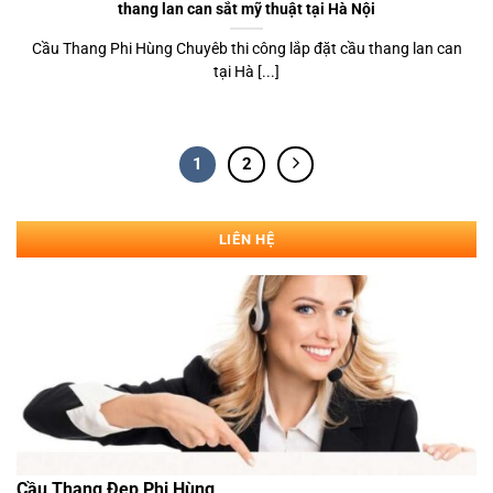
thang lan can sắt mỹ thuật tại Hà Nội
Cầu Thang Phi Hùng Chuyêb thi công lắp đặt cầu thang lan can
tại Hà [...]
1
2
LIÊN HỆ
Cầu Thang Đẹp Phi Hùng