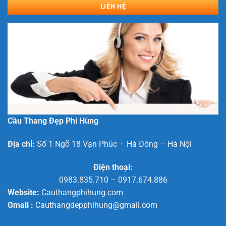
Kính
Hiện
LIÊN HỆ
Tại
Đai
Vĩnh
Yên,
Vĩnh
Phúc
Đẹp
Hiện
Đại
Cầu Thang Đẹp Phi Hùng
Địa chỉ:
Số 1 Ngõ 18 Vạn Phúc – Hà Đông – Hà Nội
Điện thoại:
0983.835.710
–
0917.674.886
Website:
Cauthangphihung.com
Gmail :
Cauthangdepphihung@gmail.com