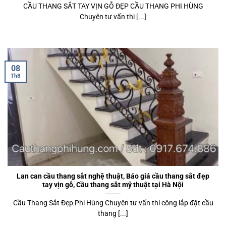
CẦU THANG SẮT TAY VỊN GỖ ĐẸP CẦU THANG PHI HÙNG
Chuyên tư vấn thi [...]
08
Th8
Lan can cầu thang sắt nghệ thuật, Báo giá cầu thang sắt đẹp
tay vịn gỗ, Cầu thang sắt mỹ thuật tại Hà Nội
Cầu Thang Sắt Đẹp Phi Hùng Chuyên tư vấn thi công lắp đặt cầu
thang [...]