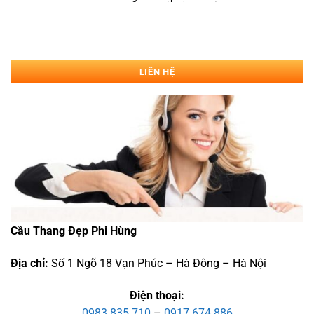
LIÊN HỆ
Cầu Thang Đẹp Phi Hùng
Địa chỉ:
Số 1 Ngõ 18 Vạn Phúc – Hà Đông – Hà Nội
Điện thoại:
0983.835.710
–
0917.674.886