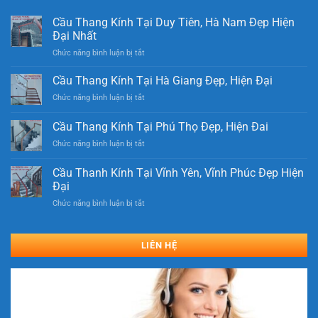
Cầu Thang Kính Tại Duy Tiên, Hà Nam Đẹp Hiện
Đại Nhất
ở
Chức năng bình luận bị tắt
Cầu
Thang
Cầu Thang Kính Tại Hà Giang Đẹp, Hiện Đại
Kính
ở
Chức năng bình luận bị tắt
Tại
Cầu
Duy
Thang
Cầu Thang Kính Tại Phú Thọ Đẹp, Hiện Đai
Tiên,
Kính
Hà
ở
Chức năng bình luận bị tắt
Tại
Nam
Cầu
Hà
Đẹp
Thang
Giang
Cầu Thanh Kính Tại Vĩnh Yên, Vĩnh Phúc Đẹp Hiện
Hiện
Kính
Đẹp,
Đại
Đại
Tại
Hiện
Nhất
ở
Chức năng bình luận bị tắt
Phú
Đại
Cầu
Thọ
Thanh
Đẹp,
Kính
Hiện
LIÊN HỆ
Tại
Đai
Vĩnh
Yên,
Vĩnh
Phúc
Đẹp