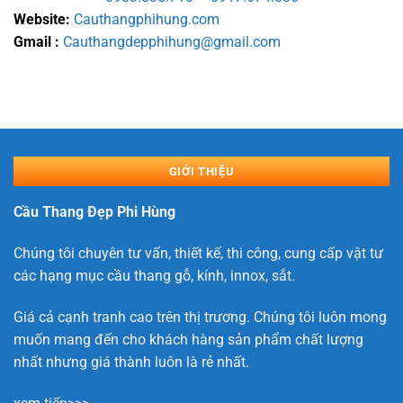
Website:
Cauthangphihung.com
Gmail :
Cauthangdepphihung@gmail.com
GIỚI THIỆU
Cầu Thang Đẹp Phi Hùng
Chúng tôi chuyên tư vấn, thiết kế, thi công, cung cấp vật tư
các hạng mục cầu thang gỗ, kính, innox, sắt.
Giá cả cạnh tranh cao trên thị trương. Chúng tôi luôn mong
muốn mang đến cho khách hàng sản phẩm chất lượng
nhất nhưng giá thành luôn là rẻ nhất.