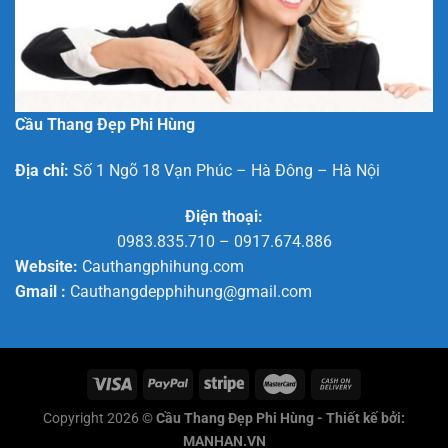
Hiện
Đại
Cầu Thang Đẹp Phi Hùng
Địa chỉ:
Số 1 Ngõ 18 Vạn Phúc – Hà Đông – Hà Nội
Điện thoại:
0983.835.710
–
0917.674.886
Website:
Cauthangphihung.com
Gmail :
Cauthangdepphihung@gmail.com
Copyright 2026 ©
Cầu Thang Đẹp Phi Hùng - Thiết kế bởi:
MANHAN.VN