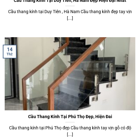
Cầu Thang Kính Tại Duy Tiên, Hà Nam Đẹp Hiện Đại Nhất
Cầu thang kính tại Duy Tiên , Hà Nam Cầu thang kính đẹp tay vịn
[...]
14
Th2
Cầu Thang Kính Tại Phú Thọ Đẹp, Hiện Đai
Cầu thang kính tại Phú Thọ đẹp Cầu thang kính tay vịn gỗ có độ
[...]