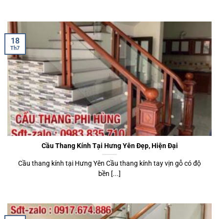
18
Th7
Cầu Thang Kính Tại Hưng Yên Đẹp, Hiện Đại
Cầu thang kính tại Hưng Yên Cầu thang kính tay vịn gỗ có độ
bền [...]