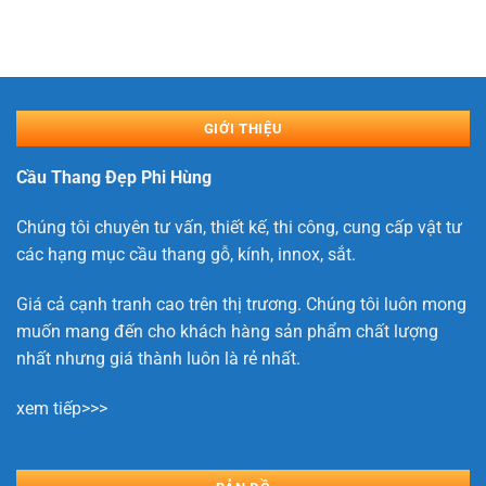
GIỚI THIỆU
Cầu Thang Đẹp Phi Hùng
Chúng tôi chuyên tư vấn, thiết kế, thi công, cung cấp vật tư
các hạng mục cầu thang gỗ, kính, innox, sắt.
Giá cả cạnh tranh cao trên thị trương. Chúng tôi luôn mong
muốn mang đến cho khách hàng sản phẩm chất lượng
nhất nhưng giá thành luôn là rẻ nhất.
xem tiếp>>>