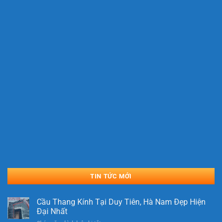
TIN TỨC MỚI
Cầu Thang Kính Tại Duy Tiên, Hà Nam Đẹp Hiện
Đại Nhất