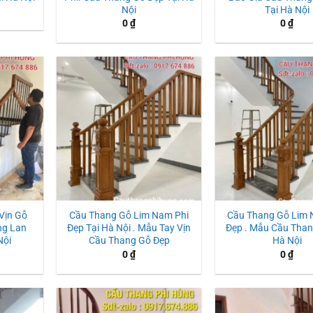
Nội
Tại Hà Nội
0
₫
0
₫
Vịn Gỗ
Cầu Thang Gỗ Lim Nam Phi
Cầu Thang Gỗ Lim 
ng Lan
Đẹp Tại Hà Nội . Mẫu Tay Vịn
Đẹp . Mẫu Cầu Than
Nội
Cầu Thang Gỗ Đẹp
Hà Nội
0
₫
0
₫