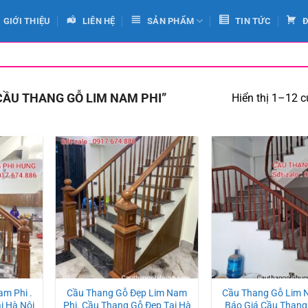
GIỚI THIỆU
LIÊN HỆ
SẢN PHẨM
TIN TỨC
ẦU THANG GỖ LIM NAM PHI”
Hiển thị 1–12 c
m Phi .
Cầu Thang Gỗ Đẹp Lim Nam
Cầu Thang Gỗ Lim 
i Hà Nội
Phi. Cầu Thang Gỗ Đẹp Tại Hà
Báo Giá Cầu Thang