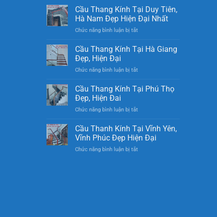
Cầu Thang Kính Tại Duy Tiên,
Hà Nam Đẹp Hiện Đại Nhất
ở
Chức năng bình luận bị tắt
Cầu
Thang
Cầu Thang Kính Tại Hà Giang
Kính
Đẹp, Hiện Đại
Tại
ở
Chức năng bình luận bị tắt
Duy
Cầu
Tiên,
Thang
Cầu Thang Kính Tại Phú Thọ
Hà
Kính
Nam
Đẹp, Hiện Đai
Tại
Đẹp
ở
Chức năng bình luận bị tắt
Hà
Hiện
Cầu
Giang
Đại
Thang
Cầu Thanh Kính Tại Vĩnh Yên,
Đẹp,
Nhất
Kính
Hiện
Vĩnh Phúc Đẹp Hiện Đại
Tại
Đại
ở
Chức năng bình luận bị tắt
Phú
Cầu
Thọ
Thanh
Đẹp,
Kính
Hiện
Tại
Đai
Vĩnh
Yên,
Vĩnh
Phúc