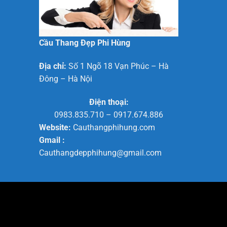
Cầu Thang Đẹp Phi Hùng
Địa chỉ:
Số 1 Ngõ 18 Vạn Phúc – Hà
Đông – Hà Nội
Điện thoại:
0983.835.710
–
0917.674.886
Website:
Cauthangphihung.com
Gmail :
Cauthangdepphihung@gmail.com