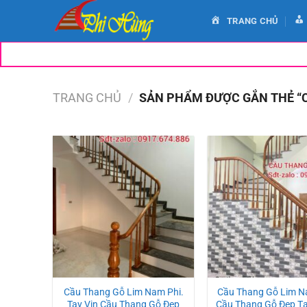
Bỏ
TRANG CHỦ
qua
nội
dung
TRANG CHỦ
/
SẢN PHẨM ĐƯỢC GẮN THẺ “C
Cầu Thang Gỗ Lim Nam Phi.
Cầu Thang Gỗ Lim Na
Tay Vịn Cầu Thang Gỗ Đẹp
Cầu Thang Gỗ Đẹp Tạ