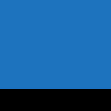
Đẹp
Hiện
Đại