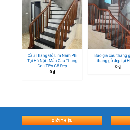
Cầu Thang Gỗ Lim Nam Phi
Báo giá cầu thang 
Tại Hà Nội . Mẫu Cầu Thang
thang gỗ đẹp tại H
Con Tiện Gỗ Đẹp
0
₫
0
₫
GIỚI THIỆU