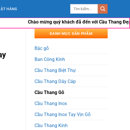
Tìm
ĐẶT HÀNG
kiếm:
Chào mừng quý khách đã đến với Cầu Thang Đẹp Phi Hùng. 
DANH MỤC SẢN PHẨM
Bậc gỗ
ay
Ban Công Kính
Cầu Thang Biệt Thự
Cầu Thang Dây Cáp
Cầu Thang Gỗ
Cầu Thang Inox
Cầu Thang Inox Tay Vịn Gỗ
Cầu Thang Kính