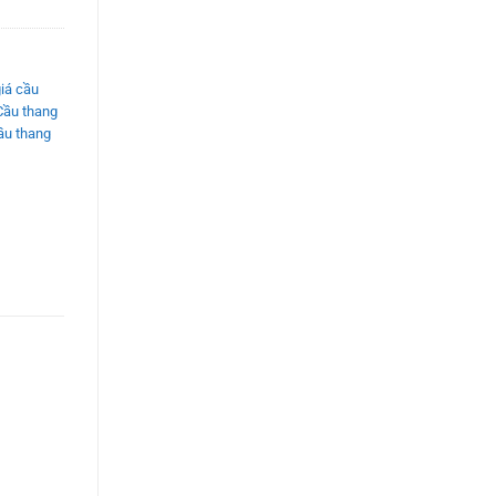
iá cầu
Cầu thang
ầu thang