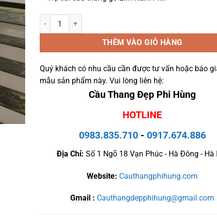
Cầu Thang Gỗ Lim Nam Phi. Tay Vịn Cầu Thang Gỗ Đẹp số
THÊM VÀO GIỎ HÀNG
Quý khách có nhu cầu cần được tư vấn hoặc báo gi
mẫu sản phẩm này. Vui lòng liên hệ:
Cầu Thang Đẹp Phi Hùng
HOTLINE
0983.835.710
-
0917.674.886
Địa Chỉ:
Số 1 Ngõ 18 Vạn Phúc - Hà Đông - Hà 
Website:
Cauthangphihung.com
Gmail :
Cauthangdepphihung@gmail.com