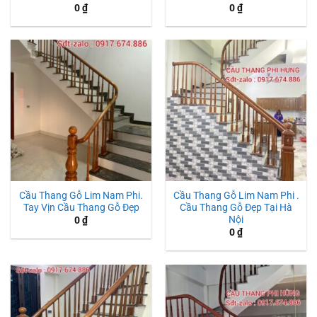
0
₫
0
₫
Cầu Thang Gỗ Lim Nam Phi.
Cầu Thang Gỗ Lim Nam Phi .
Tay Vịn Cầu Thang Gỗ Đẹp
Cầu Thang Gỗ Đẹp Tại Hà
Nội
0
₫
0
₫