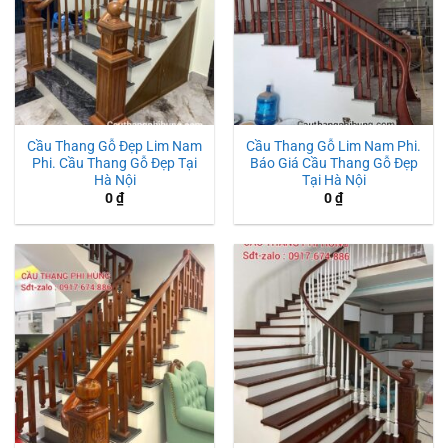
Cầu Thang Gỗ Đẹp Lim Nam
Cầu Thang Gỗ Lim Nam Phi.
Phi. Cầu Thang Gỗ Đẹp Tại
Báo Giá Cầu Thang Gỗ Đẹp
Hà Nội
Tại Hà Nội
0
₫
0
₫