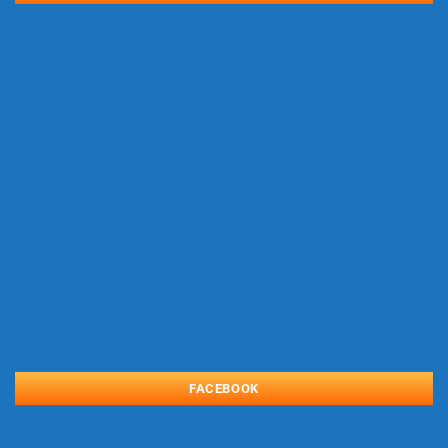
FACEBOOK