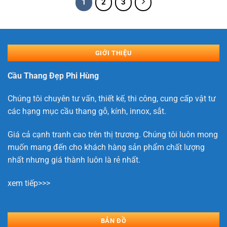
1
2
3
GIỚI THIỆU
Cầu Thang Đẹp Phi Hùng
Chúng tôi chuyên tư vấn, thiết kế, thi công, cung cấp vật tư
các hạng mục cầu thang gỗ, kính, innox, sắt.
Giá cả cạnh tranh cao trên thị trương. Chúng tôi luôn mong
muốn mang đến cho khách hàng sản phẩm chất lượng
nhất nhưng giá thành luôn là rẻ nhất.
xem tiếp>>>
BẢN ĐỒ