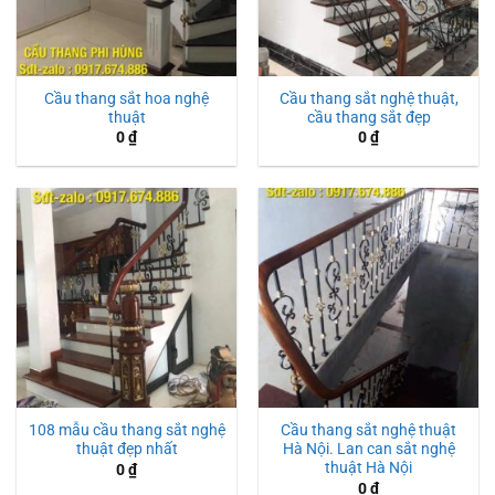
Cầu thang sắt hoa nghệ
Cầu thang sắt nghệ thuật,
thuật
cầu thang sắt đẹp
0
₫
0
₫
108 mẫu cầu thang sắt nghệ
Cầu thang sắt nghệ thuật
thuật đẹp nhất
Hà Nội. Lan can sắt nghệ
thuật Hà Nội
0
₫
0
₫