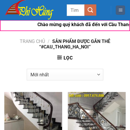
Bỏ
Tìm
qua
kiếm:
nội
Chào mừng quý khách đã đến với Cầu Thang Đẹp P
dung
TRANG CHỦ
/
SẢN PHẨM ĐƯỢC GẮN THẺ
“#CAU_THANG_HA_NOI”
LỌC