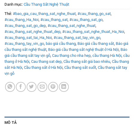
Danh mục:
Cầu Thang Sắt Nghệ Thuật
Thẻ:
#bao_gia_cau_thang_sat_nghe_thuat
,
#cau_thang_go_sat
,
#cau_thang_Ha_Noi
,
#cau_thang_sat
,
#cau_thang_sat_go
,
#cau_thang_sat_go_dep
,
#cau_thang_sat_nghe_thuat
,
#cau_thang_sat_nghe_thuat_dep
,
#cau_thang_sat_nghe_thuat_Ha_Noi
,
#cau_thang_sat_tai_Ha_Noi
,
#cau_thang_sat_tay_vin_go
,
#cau_thang_tay_vin_go
,
báo giá cầu thang
,
Báo giá cầu thang sắt
,
Báo giá
cầu thang sắt nghệ thuật
,
Báo giá cầu thang sắt nghệ thuật ở Hà Nội
,
Báo
giá cầu thang sắt tay vịn gỗ
,
Cau thang cho nha hep
,
cầu thang Hà Nội
,
cầu
thang ở Hà Nội
,
Cau thang sat dep
,
Cầu thang sắt giá bao nhiêu
,
Cầu thang
sắt Hà Nội
,
Cầu thang sắt ở Hà Nội
,
Cầu thang sắt suốt
,
Cầu thang sắt tay
vịn gỗ
MÔ TẢ