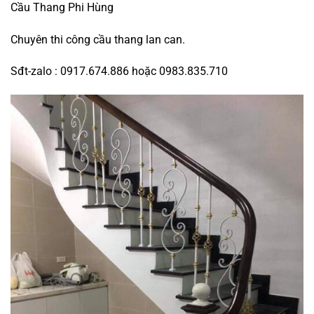
Cầu Thang Phi Hùng
Chuyên thi công cầu thang lan can.
Sđt-zalo : 0917.674.886 hoặc 0983.835.710