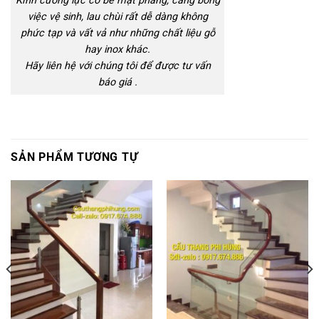
Kính cường lực có bề mặt phẳng, căng bong
việc vệ sinh, lau chùi rất dễ dàng không
phức tạp và vất vả như những chất liệu gỗ
hay inox khác.
Hãy liên hệ với chúng tôi để được tư vấn
báo giá .
SẢN PHẨM TƯƠNG TỰ