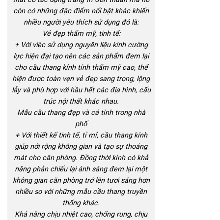
còn có những đặc điểm nổi bật khác khiến
nhiều người yêu thích sử dụng đó là:
Vẻ đẹp thẩm mỹ, tinh tế:
+ Với việc sử dụng nguyên liệu kính cường
lực hiện đại tạo nên các sản phẩm đem lại
cho cầu thang kính tính thẩm mỹ cao, thể
hiện được toàn vẹn vẻ đẹp sang trọng, lộng
lẫy và phù hợp với hầu hết các địa hình, cấu
trúc nội thất khác nhau.
Mẫu cầu thang đẹp và cá tính trong nhà
phố
+ Với thiết kế tinh tế, tỉ mỉ, cầu thang kính
giúp nới rộng không gian và tạo sự thoáng
mát cho căn phòng. Đồng thời kính có khả
năng phản chiếu lại ánh sáng đem lại một
không gian căn phòng trở lên tươi sáng hơn
nhiều so với những mẫu cầu thang truyền
thống khác.
Khả năng chịu nhiệt cao, chống rung, chịu