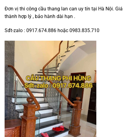
Đơn vị thi công cầu thang lan can uy tín tại Hà Nội. Giá
thành hợp lý , bảo hành dài hạn .
Sđt-zalo : 0917.674.886 hoặc 0983.835.710