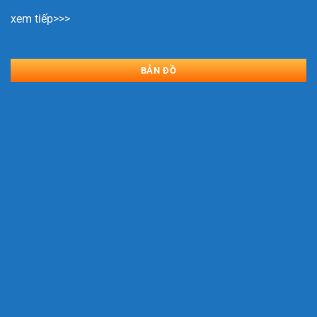
xem tiếp>>>
BẢN ĐỒ