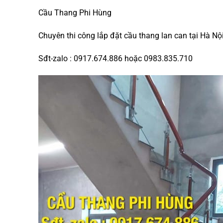
Cầu Thang Phi Hùng
Chuyên thi công lắp đặt cầu thang lan can tại Hà Nội
Sđt-zalo : 0917.674.886 hoặc 0983.835.710