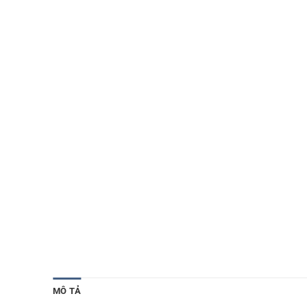
MÔ TẢ