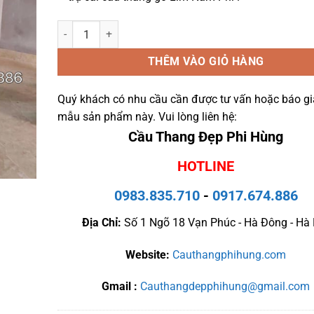
Báo giá cầu thang kính, Cầu thang lan can kính đẹp số lư
THÊM VÀO GIỎ HÀNG
Quý khách có nhu cầu cần được tư vấn hoặc báo gi
mẫu sản phẩm này. Vui lòng liên hệ:
Cầu Thang Đẹp Phi Hùng
HOTLINE
0983.835.710
-
0917.674.886
Địa Chỉ:
Số 1 Ngõ 18 Vạn Phúc - Hà Đông - Hà 
Website:
Cauthangphihung.com
Gmail :
Cauthangdepphihung@gmail.com