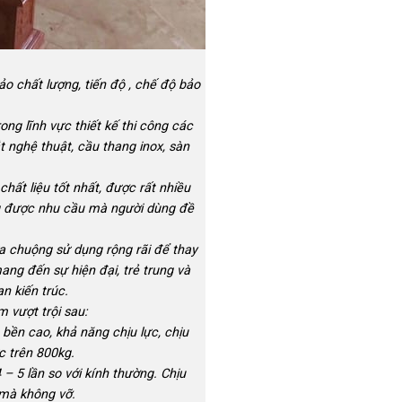
ảo chất lượng, tiến độ , chế độ bảo
ong lĩnh vực thiết kế thi công các
 nghệ thuật, cầu thang inox, sàn
hất liệu tốt nhất, được rất nhiều
g được nhu cầu mà người dùng đề
a chuộng sử dụng rộng rãi để thay
ang đến sự hiện đại, trẻ trung và
n kiến trúc.
 vượt trội sau:
ền cao, khả năng chịu lực, chịu
c trên 800kg.
– 5 lần so với kính thường. Chịu
mà không vỡ.