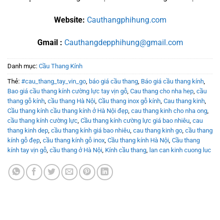
Website:
Cauthangphihung.com
Gmail :
Cauthangdepphihung@gmail.com
Danh mục:
Cầu Thang Kính
Thẻ:
#cau_thang_tay_vin_go
,
báo giá cầu thang
,
Báo giá cầu thang kính
,
Bao giá cầu thang kính cường lực tay vịn gỗ
,
Cau thang cho nha hep
,
cầu
thang gỗ kính
,
cầu thang Hà Nội
,
Cầu thang inox gỗ kính
,
Cau thang kinh
,
Cầu thang kính cầu thang kính ở Hà Nội đẹp
,
cau thang kinh cho nha ong
,
cầu thang kính cường lực
,
Cầu thang kính cường lực giá bao nhiêu
,
cau
thang kinh dep
,
cầu thang kính giá bao nhiêu
,
cau thang kinh go
,
cầu thang
kính gỗ đẹp
,
cầu thang kính gỗ inox
,
Cầu thang kính Hà Nội
,
Cầu thang
kính tay vịn gỗ
,
cầu thang ở Hà Nội
,
Kính cầu thang
,
lan can kinh cuong luc