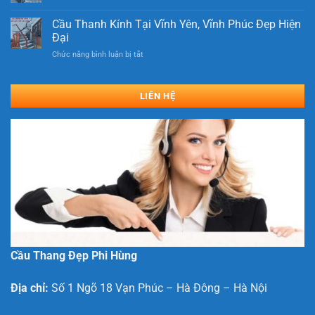
Nam
Cầu
Hà
Đẹp
Thang
Giang
Cầu Thanh Kính Tại Vĩnh Yên, Vĩnh Phúc Đẹp Hiện
Hiện
Kính
Đẹp,
Đại
Đại
Tại
Hiện
Nhất
ở
Chức năng bình luận bị tắt
Phú
Đại
Cầu
Thọ
Thanh
Đẹp,
Kính
Hiện
LIÊN HỆ
Tại
Đai
Vĩnh
Yên,
Vĩnh
Phúc
Đẹp
Hiện
Đại
Cầu Thang Đẹp Phi Hùng
Địa chỉ:
Số 1 Ngõ 18 Vạn Phúc – Hà Đông – Hà Nội