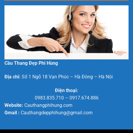
Vĩnh
Yên,
Vĩnh
Phúc
Đẹp
Hiện
Đại
Cầu Thang Đẹp Phi Hùng
Địa chỉ:
Số 1 Ngõ 18 Vạn Phúc – Hà Đông – Hà Nội
Điện thoại:
0983.835.710
–
0917.674.886
Website:
Cauthangphihung.com
Gmail :
Cauthangdepphihung@gmail.com