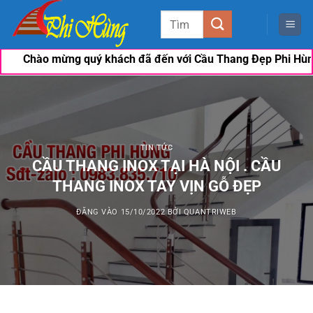
Bỏ
Tìm
qua
kiếm:
nội
hách đã đến với Cầu Thang Đẹp Phi Hùng. Nếu khách có nhu cầ
dung
TIN TỨC
CẦU THANG INOX TẠI HÀ NỘI . CẦU
THANG INOX TAY VỊN GỖ ĐẸP
ĐĂNG VÀO
15/10/2022
BỞI
QUANTRIWEB