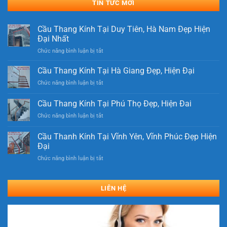
TIN TỨC MỚI
Cầu Thang Kính Tại Duy Tiên, Hà Nam Đẹp Hiện
Đại Nhất
ở
Chức năng bình luận bị tắt
Cầu
Thang
Cầu Thang Kính Tại Hà Giang Đẹp, Hiện Đại
Kính
ở
Chức năng bình luận bị tắt
Tại
Cầu
Duy
Thang
Cầu Thang Kính Tại Phú Thọ Đẹp, Hiện Đai
Tiên,
Kính
Hà
ở
Chức năng bình luận bị tắt
Tại
Nam
Cầu
Hà
Đẹp
Thang
Giang
Cầu Thanh Kính Tại Vĩnh Yên, Vĩnh Phúc Đẹp Hiện
Hiện
Kính
Đẹp,
Đại
Đại
Tại
Hiện
Nhất
ở
Chức năng bình luận bị tắt
Phú
Đại
Cầu
Thọ
Thanh
Đẹp,
Kính
Hiện
LIÊN HỆ
Tại
Đai
Vĩnh
Yên,
Vĩnh
Phúc