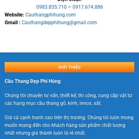
0983.835.710
–
0917.674.886
Website:
Cauthangphihung.com
Gmail :
Cauthangdepphihung@gmail.com
GIỚI THIỆU
Cầu Thang Đẹp Phi Hùng
Chúng tôi chuyên tư vấn, thiết kế, thi công, cung cấp vật tư
các hạng mục cầu thang gỗ, kính, innox, sắt.
Giá cả cạnh tranh cao trên thị trương. Chúng tôi luôn mong
muốn mang đến cho khách hàng sản phẩm chất lượng
nhất nhưng giá thành luôn là rẻ nhất.