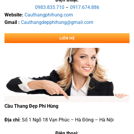
0983.835.710
–
0917.674.886
Website:
Cauthangphihung.com
Gmail :
Cauthangdepphihung@gmail.com
LIÊN HỆ
Cầu Thang Đẹp Phi Hùng
Địa chỉ:
Số 1 Ngõ 18 Vạn Phúc – Hà Đông – Hà Nội
Điện thoại: