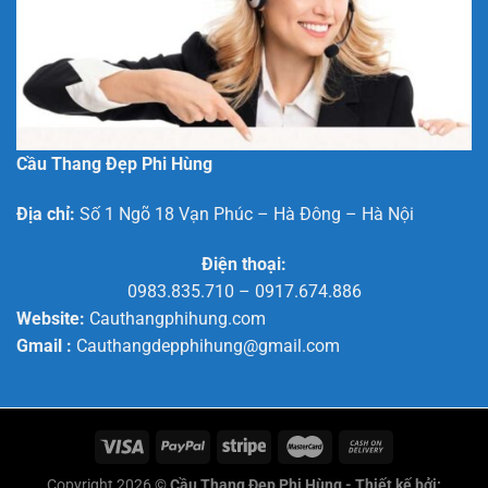
Đẹp
Hiện
Đại
Cầu Thang Đẹp Phi Hùng
Địa chỉ:
Số 1 Ngõ 18 Vạn Phúc – Hà Đông – Hà Nội
Điện thoại:
0983.835.710
–
0917.674.886
Website:
Cauthangphihung.com
Gmail :
Cauthangdepphihung@gmail.com
Copyright 2026 ©
Cầu Thang Đẹp Phi Hùng - Thiết kế bởi: