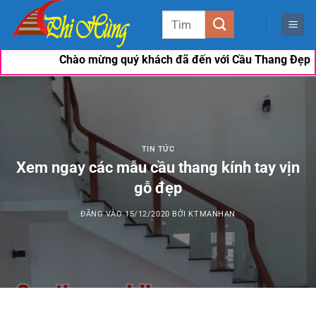
Bỏ
Tìm
qua
kiếm:
nội
Chào mừng quý khách đã đến với Cầu Thang Đẹp Phi Hùng. 
dung
TIN TỨC
Xem ngay các mẫu cầu thang kính tay vịn
gỗ đẹp
ĐĂNG VÀO
15/12/2020
BỞI
KTMANHAN