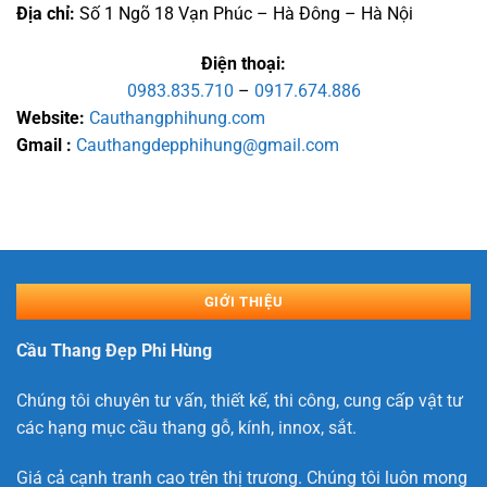
Địa chỉ:
Số 1 Ngõ 18 Vạn Phúc – Hà Đông – Hà Nội
Điện thoại:
0983.835.710
–
0917.674.886
Website:
Cauthangphihung.com
Gmail :
Cauthangdepphihung@gmail.com
GIỚI THIỆU
Cầu Thang Đẹp Phi Hùng
Chúng tôi chuyên tư vấn, thiết kế, thi công, cung cấp vật tư
các hạng mục cầu thang gỗ, kính, innox, sắt.
Giá cả cạnh tranh cao trên thị trương. Chúng tôi luôn mong