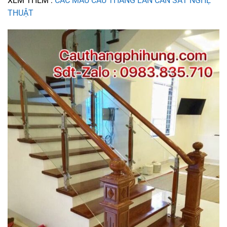
XEM THÊM :
CÁC MẪU CẦU THANG LAN CAN SẮT NGHỆ
THUẬT