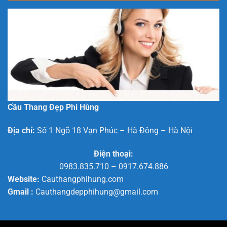
Vĩnh
Yên,
Vĩnh
Phúc
Đẹp
Hiện
Đại
Cầu Thang Đẹp Phi Hùng
Địa chỉ:
Số 1 Ngõ 18 Vạn Phúc – Hà Đông – Hà Nội
Điện thoại:
0983.835.710
–
0917.674.886
Website:
Cauthangphihung.com
Gmail :
Cauthangdepphihung@gmail.com