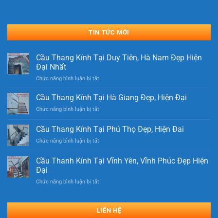
TIN TỨC MỚI
Cầu Thang Kính Tại Duy Tiên, Hà Nam Đẹp Hiện
Đại Nhất
ở
Chức năng bình luận bị tắt
Cầu
Thang
Cầu Thang Kính Tại Hà Giang Đẹp, Hiện Đại
Kính
ở
Chức năng bình luận bị tắt
Tại
Cầu
Duy
Thang
Cầu Thang Kính Tại Phú Thọ Đẹp, Hiện Đai
Tiên,
Kính
Hà
ở
Chức năng bình luận bị tắt
Tại
Nam
Cầu
Hà
Đẹp
Thang
Giang
Cầu Thanh Kính Tại Vĩnh Yên, Vĩnh Phúc Đẹp Hiện
Hiện
Kính
Đẹp,
Đại
Đại
Tại
Hiện
Nhất
ở
Chức năng bình luận bị tắt
Phú
Đại
Cầu
Thọ
Thanh
Đẹp,
Kính
Hiện
LIÊN HỆ
Tại
Đai