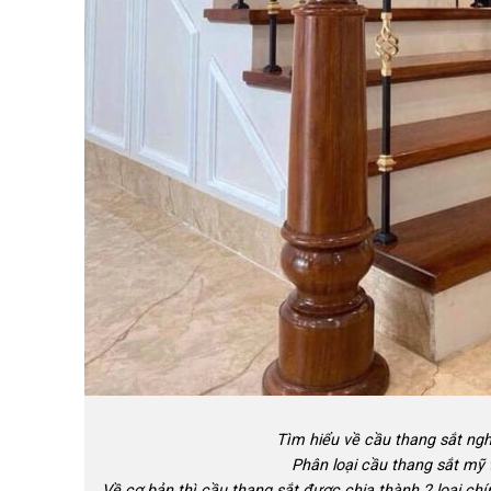
Tìm hiểu về cầu thang sắt ngh
Phân loại cầu thang sắt mỹ 
Về cơ bản thì cầu thang sắt được chia thành 2 loại chí