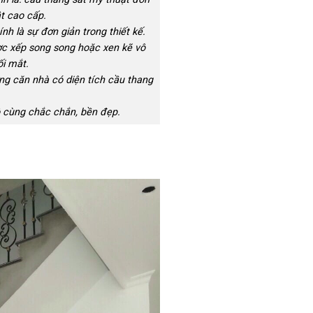
t cao cấp.
h là sự đơn giản trong thiết kế.
ợc xếp song song hoặc xen kẽ vô
ối mắt.
ng căn nhà có diện tích cầu thang
ô cùng chắc chắn, bền đẹp.