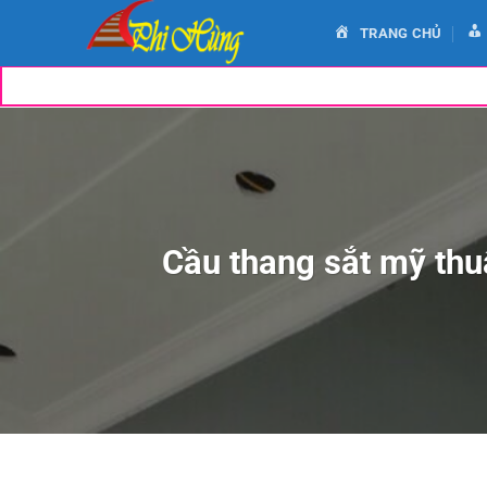
Bỏ
TRANG CHỦ
qua
nội
dung
Cầu thang sắt mỹ thuậ