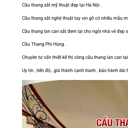
Cầu thang sắt mỹ thuật đẹp tại Hà Nội .
Cầu thang sắt nghệ thuật tay vịn gỗ có nhiều mẫu m
Cầu thang lan can sắt đem lại cho ngôi nhà vẻ đẹp s
Cầu Thang Phi Hùng .
Chuyên tư vấn thiết kế thi công cầu thang lan can tạ
Uy tín , tiến độ , giá thành cạnh tranh , bảo hành dài 