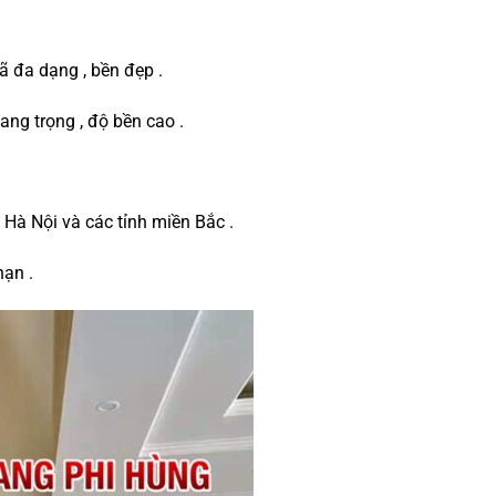
ã đa dạng , bền đẹp .
ang trọng , độ bền cao .
i Hà Nội và các tỉnh miền Bắc .
hạn .