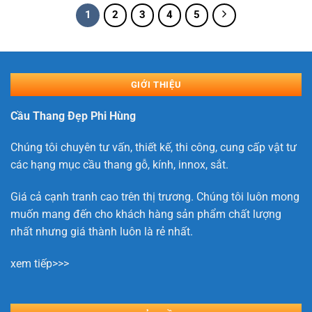
1
2
3
4
5
GIỚI THIỆU
Cầu Thang Đẹp Phi Hùng
Chúng tôi chuyên tư vấn, thiết kế, thi công, cung cấp vật tư
các hạng mục cầu thang gỗ, kính, innox, sắt.
Giá cả cạnh tranh cao trên thị trương. Chúng tôi luôn mong
muốn mang đến cho khách hàng sản phẩm chất lượng
nhất nhưng giá thành luôn là rẻ nhất.
xem tiếp>>>