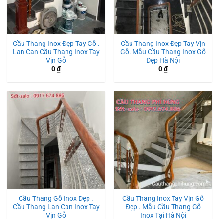
Cầu Thang Inox Đẹp Tay Gỗ .
Cầu Thang Inox Đẹp Tay Vịn
Lan Can Cầu Thang Inox Tay
Gỗ. Mẫu Cầu Thang Inox Gỗ
Vịn Gỗ
Đẹp Hà Nội
0
₫
0
₫
Cầu Thang Gỗ Inox Đẹp .
Cầu Thang Inox Tay Vịn Gỗ
Cầu Thang Lan Can Inox Tay
Đẹp . Mẫu Cầu Thang Gỗ
Vịn Gỗ
Inox Tại Hà Nội