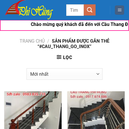
Bỏ
Tìm
qua
kiếm:
nội
Chào mừng quý khách đã đến với Cầu Thang Đẹp Phi 
dung
TRANG CHỦ
/
SẢN PHẨM ĐƯỢC GẮN THẺ
“#CAU_THANG_GO_INOX”
LỌC