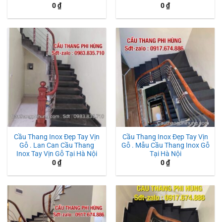
0
₫
0
₫
Cầu Thang Inox Đẹp Tay Vịn
Cầu Thang Inox Đẹp Tay Vịn
Gỗ . Lan Can Cầu Thang
Gỗ . Mẫu Cầu Thang Inox Gỗ
Inox Tay Vịn Gỗ Tại Hà Nội
Tại Hà Nội
0
₫
0
₫