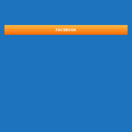
FACEBOOK