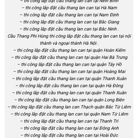
– thi công lắp đặt cầu thang lan can tại Ninh Bình
– thi công lắp đặt cầu thang lan can tại Hà Nam
– thi công lắp đặt cầu thang lan can tại Nam Định
– thi công lắp đặt cầu thang lan can tại Bắc Giang
– thi công lắp đặt cầu thang lan can tại Bắc Ninh .
Cầu Thang Phi Hùng thi công lắp đặt cầu thang lan can tại nội
thành và ngoại thành Hà Nội .
– thi công lắp đặt cầu thang lan can tại quận Hoàn Kiếm
– thi công lắp đặt cầu thang lan can tại quận Hai Bà Trưng
– thi công lắp đặt cầu thang lan can tại quận Tây Hồ
– thi công lắp đặt cầu thang lan can tại quận Hoàng Mai
– thi công lắp đặt cầu thang lan can tại quận Thanh Xuân
– thi công lắp đặt cầu thang lan can tại quận Hà Đông
– thi công lắp đặt cầu thang lan can tại quận Thanh Xuân
– thi công lắp đặt cầu thang lan can tại quận Long Biên
– thi công lắp đặt cầu thang lan can Thạch quận Bắc Từ Liêm
– thi công lắp đặt cầu thang lan can tại quận Nam Từ Liêm
– thi công lắp đặt cầu thang lan can tại Thanh Trì
– thi công lắp đặt cầu thang lan can tại Đông Anh
– thi công lắp đặt cầu thang lan can tại Hoài Đức