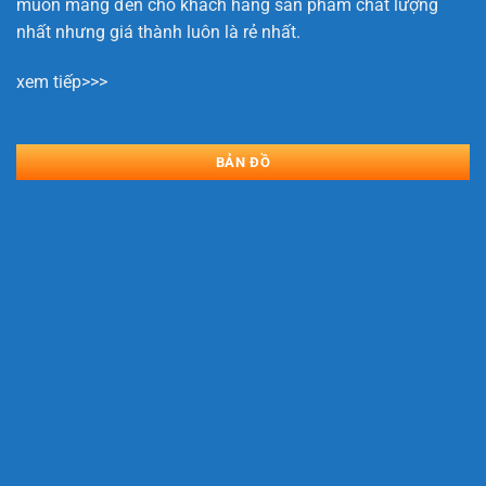
muốn mang đến cho khách hàng sản phẩm chất lượng
nhất nhưng giá thành luôn là rẻ nhất.
xem tiếp>>>
BẢN ĐỒ