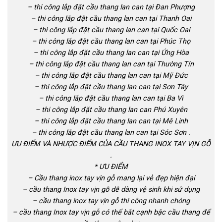
– thi công lắp đặt cầu thang lan can tại Đan Phượng
– thi công lắp đặt cầu thang lan can tại Thanh Oai
– thi công lắp đặt cầu thang lan can tại Quốc Oai
– thi công lắp đặt cầu thang lan can tại Phúc Thọ
– thi công lắp đặt cầu thang lan can tại Ứng Hòa
– thi công lắp đặt cầu thang lan can tại Thường Tín
– thi công lắp đặt cầu thang lan can tại Mỹ Đức
– thi công lắp đặt cầu thang lan can tại Sơn Tây
– thi công lắp đặt cầu thang lan can tại Ba Vì
– thi công lắp đặt cầu thang lan can Phú Xuyên
– thi công lắp đặt cầu thang lan can tại Mê Linh
– thi công lắp đặt cầu thang lan can tại Sóc Sơn .
ƯU ĐIỂM VÀ NHƯỢC ĐIỂM CỦA CẦU THANG INOX TAY VỊN GỖ
.
* ƯU ĐIỂM
– Cầu thang inox tay vịn gỗ mang lại vẻ đẹp hiện đại
– cầu thang Inox tay vịn gỗ dễ dàng vệ sinh khi sử dụng
– cầu thang inox tay vịn gỗ thi công nhanh chóng
– cầu thang Inox tay vịn gỗ có thể bắt cạnh bậc cầu thang để