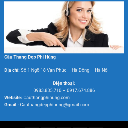
Yên,
Vĩnh
Phúc
Đẹp
Hiện
Đại
Cầu Thang Đẹp Phi Hùng
Địa chỉ:
Số 1 Ngõ 18 Vạn Phúc – Hà Đông – Hà Nội
Điện thoại:
0983.835.710
–
0917.674.886
Website:
Cauthangphihung.com
Gmail :
Cauthangdepphihung@gmail.com