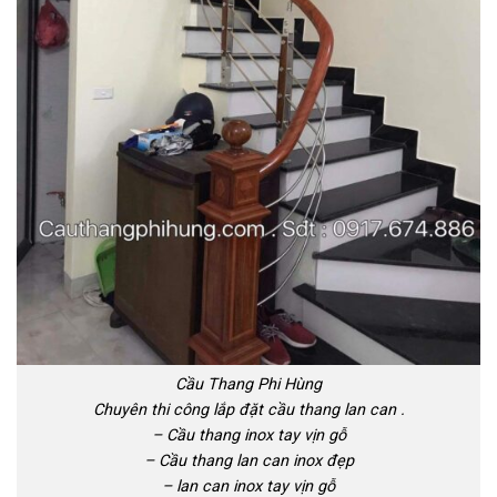
Cầu Thang Phi Hùng
Chuyên thi công lắp đặt cầu thang lan can .
– Cầu thang inox tay vịn gỗ
– Cầu thang lan can inox đẹp
– lan can inox tay vịn gỗ