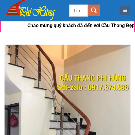
Bỏ
Tìm
qua
kiếm:
nội
Chào mừng quý khách đã đến với Cầu Thang Đẹp Phi Hùng
dung