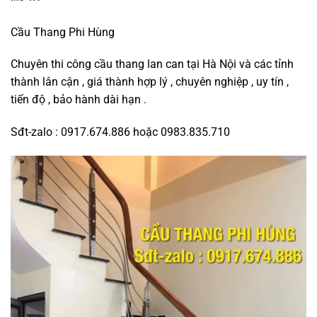
Cầu Thang Phi Hùng
Chuyên thi công cầu thang lan can tại Hà Nội và các tỉnh
thành lân cận , giá thành hợp lý , chuyên nghiệp , uy tín ,
tiến độ , bảo hành dài hạn .
Sđt-zalo : 0917.674.886 hoặc 0983.835.710