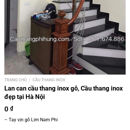
TRANG CHỦ
/
CẦU THANG INOX
Lan can cầu thang inox gỗ, Cầu thang inox
đẹp tại Hà Nội
0
₫
– Tay vịn gỗ Lim Nam Phi