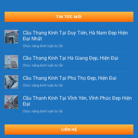
TIN TỨC MỚI
Cầu Thang Kính Tại Duy Tiên, Hà Nam Đẹp Hiện
Đại Nhất
ở
Chức năng bình luận bị tắt
Cầu
Thang
Cầu Thang Kính Tại Hà Giang Đẹp, Hiện Đại
Kính
ở
Chức năng bình luận bị tắt
Tại
Cầu
Duy
Thang
Cầu Thang Kính Tại Phú Thọ Đẹp, Hiện Đai
Tiên,
Kính
Hà
ở
Chức năng bình luận bị tắt
Tại
Nam
Cầu
Hà
Đẹp
Thang
Giang
Cầu Thanh Kính Tại Vĩnh Yên, Vĩnh Phúc Đẹp Hiện
Hiện
Kính
Đẹp,
Đại
Đại
Tại
Hiện
Nhất
ở
Chức năng bình luận bị tắt
Phú
Đại
Cầu
Thọ
Thanh
Đẹp,
Kính
Hiện
LIÊN HỆ
Tại
Đai
Vĩnh