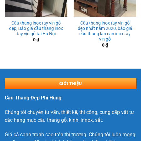
Cầu thang inox tay vịn gỗ
Cầu thang inox tay vịn gỗ
đẹp, Báo giá cầu thang inox
đẹp nhất năm 2020, báo giá
tay vịn gỗ tại Hà Nội
cầu thang lan can inox tay
vịn gỗ
0
₫
0
₫
GIỚI THIỆU
Cầu Thang Đẹp Phi Hùng
Chúng tôi chuyên tư vấn, thiết kế, thi công, cung cấp vật tư
các hạng mục cầu thang gỗ, kính, innox, sắt.
Giá cả cạnh tranh cao trên thị trương. Chúng tôi luôn mong