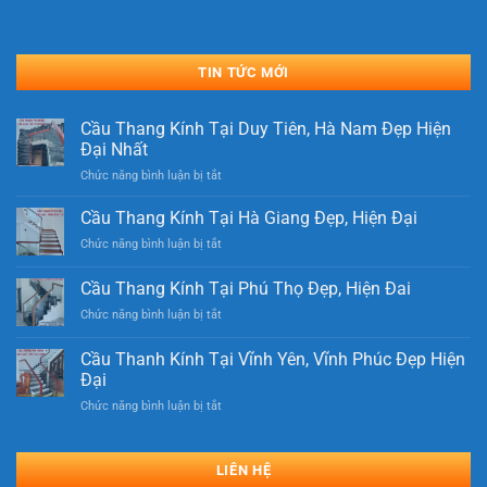
TIN TỨC MỚI
Cầu Thang Kính Tại Duy Tiên, Hà Nam Đẹp Hiện
Đại Nhất
ở
Chức năng bình luận bị tắt
Cầu
Thang
Cầu Thang Kính Tại Hà Giang Đẹp, Hiện Đại
Kính
ở
Chức năng bình luận bị tắt
Tại
Cầu
Duy
Thang
Cầu Thang Kính Tại Phú Thọ Đẹp, Hiện Đai
Tiên,
Kính
Hà
ở
Chức năng bình luận bị tắt
Tại
Nam
Cầu
Hà
Đẹp
Thang
Giang
Cầu Thanh Kính Tại Vĩnh Yên, Vĩnh Phúc Đẹp Hiện
Hiện
Kính
Đẹp,
Đại
Đại
Tại
Hiện
Nhất
ở
Chức năng bình luận bị tắt
Phú
Đại
Cầu
Thọ
Thanh
Đẹp,
Kính
Hiện
LIÊN HỆ
Tại
Đai