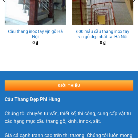
Cầu thang inox tay vịn gỗ Hà
600 mẫu cầu thang inox tay
Nội
vịn gỗ đẹp nhất tại Hà Nội
0
₫
0
₫
GIỚI THIỆU
Cầu Thang Đẹp Phi Hùng
Chúng tôi chuyên tư vấn, thiết kế, thi công, cung cấp vật tư
các hạng mục cầu thang gỗ, kính, innox, sắt.
Giá cả cạnh tranh cao trên thị trương. Chúng tôi luôn mong