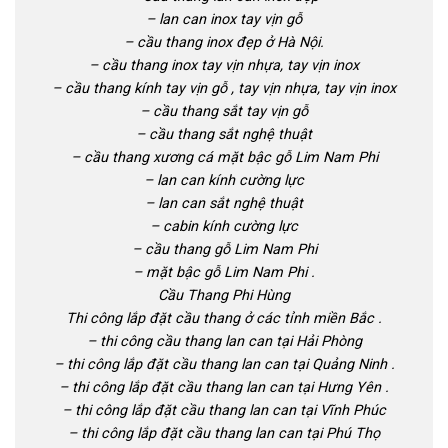
– lan can inox tay vịn gỗ
– cầu thang inox đẹp ở Hà Nội.
– cầu thang inox tay vịn nhựa, tay vịn inox
– cầu thang kính tay vịn gỗ , tay vịn nhựa, tay vịn inox
– cầu thang sắt tay vịn gỗ
– cầu thang sắt nghệ thuật
– cầu thang xương cá mặt bậc gỗ Lim Nam Phi
– lan can kính cường lực
– lan can sắt nghệ thuật
– cabin kính cường lực
– cầu thang gỗ Lim Nam Phi
– mặt bậc gỗ Lim Nam Phi .
Cầu Thang Phi Hùng
Thi công lắp đặt cầu thang ở các tỉnh miền Bắc .
– thi công cầu thang lan can tại Hải Phòng
– thi công lắp đặt cầu thang lan can tại Quảng Ninh .
– thi công lắp đặt cầu thang lan can tại Hưng Yên .
– thi công lắp đặt cầu thang lan can tại Vĩnh Phúc
– thi công lắp đặt cầu thang lan can tại Phú Thọ