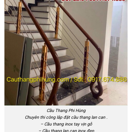
Cầu Thang Phi Hùng
Chuyên thi công lắp đặt cầu thang lan can .
– Cầu thang inox tay vịn gỗ
– Cầu thang lan can inox đẹp