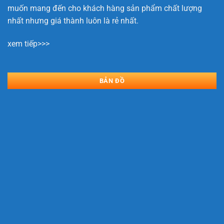
muốn mang đến cho khách hàng sản phẩm chất lượng
nhất nhưng giá thành luôn là rẻ nhất.
xem tiếp>>>
BẢN ĐỒ