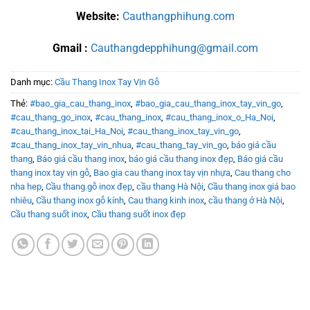
Website:
Cauthangphihung.com
Gmail :
Cauthangdepphihung@gmail.com
Danh mục:
Cầu Thang Inox Tay Vịn Gỗ
Thẻ:
#bao_gia_cau_thang_inox
,
#bao_gia_cau_thang_inox_tay_vin_go
,
#cau_thang_go_inox
,
#cau_thang_inox
,
#cau_thang_inox_o_Ha_Noi
,
#cau_thang_inox_tai_Ha_Noi
,
#cau_thang_inox_tay_vin_go
,
#cau_thang_inox_tay_vin_nhua
,
#cau_thang_tay_vin_go
,
báo giá cầu
thang
,
Báo giá cầu thang inox
,
báo giá cầu thang inox đẹp
,
Báo giá cầu
thang inox tay vịn gỗ
,
Bao gia cau thang inox tay vịn nhựa
,
Cau thang cho
nha hep
,
Cầu thang gỗ inox đẹp
,
cầu thang Hà Nội
,
Cầu thang inox giá bao
nhiêu
,
Cầu thang inox gỗ kính
,
Cau thang kinh inox
,
cầu thang ở Hà Nội
,
Cầu thang suốt inox
,
Cầu thang suốt inox đẹp