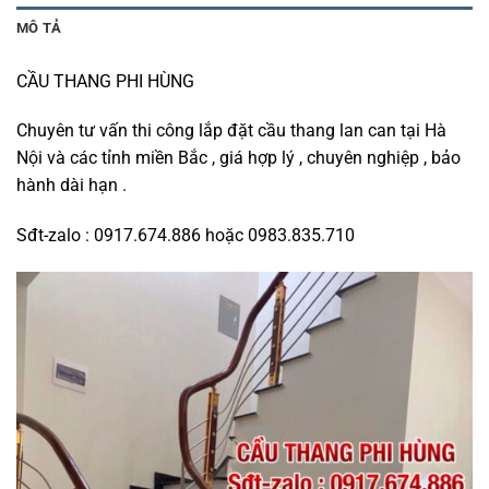
MÔ TẢ
CẦU THANG PHI HÙNG
Chuyên tư vấn thi công lắp đặt cầu thang lan can tại Hà
Nội và các tỉnh miền Bắc , giá hợp lý , chuyên nghiệp , bảo
hành dài hạn .
Sđt-zalo : 0917.674.886 hoặc 0983.835.710