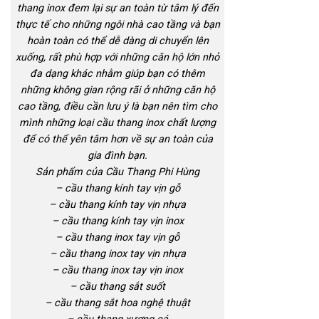
thang inox đem lại sự an toàn từ tâm lý đến
thực tế cho những ngôi nhà cao tầng và bạn
hoàn toàn có thể dễ dàng di chuyển lên
xuống, rất phù hợp với những căn hộ lớn nhỏ
đa dạng khác nhằm giúp bạn có thêm
những không gian rộng rãi ở những căn hộ
cao tầng, điều cần lưu ý là bạn nên tìm cho
mình những loại cầu thang inox chất lượng
để có thể yên tâm hơn về sự an toàn của
gia đình bạn.
Sản phẩm của Cầu Thang Phi Hùng
– cầu thang kính tay vịn gỗ
– cầu thang kính tay vịn nhựa
– cầu thang kính tay vịn inox
– cầu thang inox tay vịn gỗ
– cầu thang inox tay vịn nhựa
– cầu thang inox tay vịn inox
– cầu thang sắt suốt
– cầu thang sắt hoa nghệ thuật