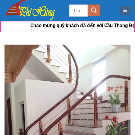
Bỏ
Tìm
qua
kiếm:
nội
Chào mừng quý khách đã đến với Cầu Thang Đẹp Phi H
dung