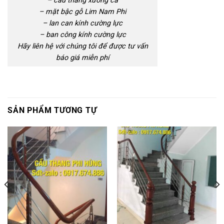
– cầu thang xương cá
– mặt bậc gỗ Lim Nam Phi
– lan can kính cường lực
– ban công kính cường lực
Hãy liên hệ với chúng tôi để được tư vấn
báo giá miễn phí
SẢN PHẨM TƯƠNG TỰ