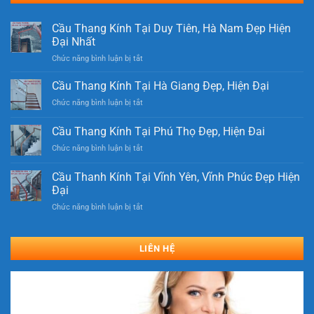
Cầu Thang Kính Tại Duy Tiên, Hà Nam Đẹp Hiện
Đại Nhất
ở
Chức năng bình luận bị tắt
Cầu
Thang
Cầu Thang Kính Tại Hà Giang Đẹp, Hiện Đại
Kính
ở
Chức năng bình luận bị tắt
Tại
Cầu
Duy
Thang
Cầu Thang Kính Tại Phú Thọ Đẹp, Hiện Đai
Tiên,
Kính
Hà
ở
Chức năng bình luận bị tắt
Tại
Nam
Cầu
Hà
Đẹp
Thang
Giang
Cầu Thanh Kính Tại Vĩnh Yên, Vĩnh Phúc Đẹp Hiện
Hiện
Kính
Đẹp,
Đại
Đại
Tại
Hiện
Nhất
ở
Chức năng bình luận bị tắt
Phú
Đại
Cầu
Thọ
Thanh
Đẹp,
Kính
Hiện
LIÊN HỆ
Tại
Đai
Vĩnh
Yên,
Vĩnh
Phúc
Đẹp