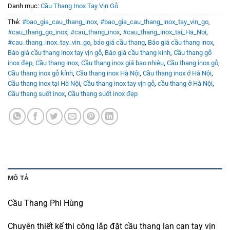
Danh mục:
Cầu Thang Inox Tay Vịn Gỗ
Thẻ:
#bao_gia_cau_thang_inox
,
#bao_gia_cau_thang_inox_tay_vin_go
,
#cau_thang_go_inox
,
#cau_thang_inox
,
#cau_thang_inox_tai_Ha_Noi
,
#cau_thang_inox_tay_vin_go
,
báo giá cầu thang
,
Báo giá cầu thang inox
,
Báo giá cầu thang inox tay vịn gỗ
,
Báo giá cầu thang kính
,
Cầu thang gỗ
inox đẹp
,
Cầu thang inox
,
Cầu thang inox giá bao nhiêu
,
Cầu thang inox gỗ
,
Cầu thang inox gỗ kính
,
Cầu thang inox Hà Nội
,
Cầu thang inox ở Hà Nội
,
Cầu thang inox tại Hà Nội
,
Cầu thang inox tay vịn gỗ
,
cầu thang ở Hà Nội
,
Cầu thang suốt inox
,
Cầu thang suốt inox đẹp
MÔ TẢ
Cầu Thang Phi Hùng
Chuyên thiết kế thi công lắp đặt cầu thang lan can tay vịn