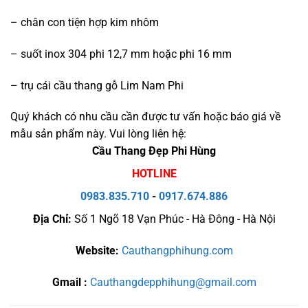
– chân con tiện hợp kim nhôm
– suốt inox 304 phi 12,7 mm hoặc phi 16 mm
– trụ cái cầu thang gỗ Lim Nam Phi
Quý khách có nhu cầu cần được tư vấn hoặc báo giá về
mẫu sản phẩm này. Vui lòng liên hệ:
Cầu Thang Đẹp Phi Hùng
HOTLINE
0983.835.710
-
0917.674.886
Địa Chỉ:
Số 1 Ngõ 18 Vạn Phúc - Hà Đông - Hà Nội
Website:
Cauthangphihung.com
Gmail :
Cauthangdepphihung@gmail.com