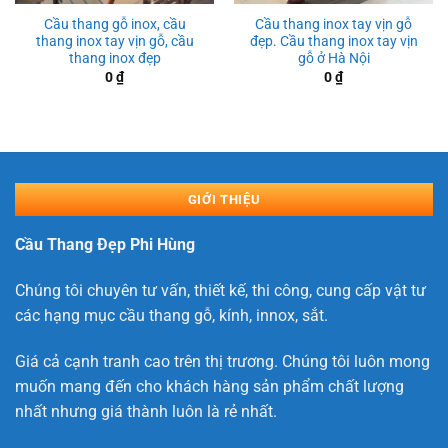
Cầu thang gỗ inox, cầu
Cầu thang inox tay vịn gỗ
thang inox tay vịn gỗ, cầu
đẹp. Cầu thang inox tay vịn
thang inox đẹp
gỗ ở Hà Nội
0
₫
0
₫
GIỚI THIỆU
Cầu Thang Đẹp Phi Hùng
Chúng tôi chuyên tư vấn, thiết kế, thi công, cung cấp vật tư
các hạng mục cầu thang gỗ, kính, innox, sắt.
Giá cả cạnh tranh cao trên thị trương. Chúng tôi luôn mong
muốn mang đến cho khách hàng sản phẩm chất lượng
nhất nhưng giá thành luôn là rẻ nhất.