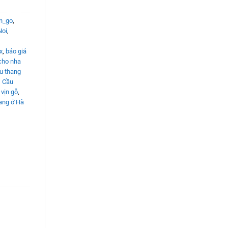
in_go
,
Noi
,
x
,
báo giá
cho nha
u thang
,
Cầu
 vịn gỗ
,
ang ở Hà