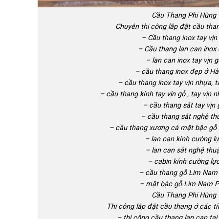
Cầu Thang Phi Hùng
Chuyên thi công lắp đặt cầu than
– Cầu thang inox tay vịn
– Cầu thang lan can inox
– lan can inox tay vịn g
– cầu thang inox đẹp ở Hà
– cầu thang inox tay vịn nhựa, t
– cầu thang kính tay vịn gỗ , tay vịn n
– cầu thang sắt tay vịn 
– cầu thang sắt nghệ th
– cầu thang xương cá mặt bậc gỗ
– lan can kính cường l
– lan can sắt nghệ thu
– cabin kính cường lự
– cầu thang gỗ Lim Nam 
– mặt bậc gỗ Lim Nam Ph
Cầu Thang Phi Hùng
Thi công lắp đặt cầu thang ở các t
– thi công cầu thang lan can tạ