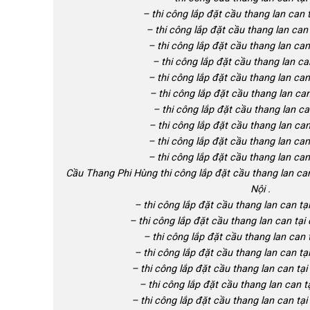
– thi công lắp đặt cầu thang lan can 
– thi công lắp đặt cầu thang lan can
– thi công lắp đặt cầu thang lan can
– thi công lắp đặt cầu thang lan ca
– thi công lắp đặt cầu thang lan can
– thi công lắp đặt cầu thang lan can
– thi công lắp đặt cầu thang lan c
– thi công lắp đặt cầu thang lan ca
– thi công lắp đặt cầu thang lan can
– thi công lắp đặt cầu thang lan can
Cầu Thang Phi Hùng thi công lắp đặt cầu thang lan can
Nội .
– thi công lắp đặt cầu thang lan can t
– thi công lắp đặt cầu thang lan can tại
– thi công lắp đặt cầu thang lan can 
– thi công lắp đặt cầu thang lan can t
– thi công lắp đặt cầu thang lan can t
– thi công lắp đặt cầu thang lan can 
– thi công lắp đặt cầu thang lan can t