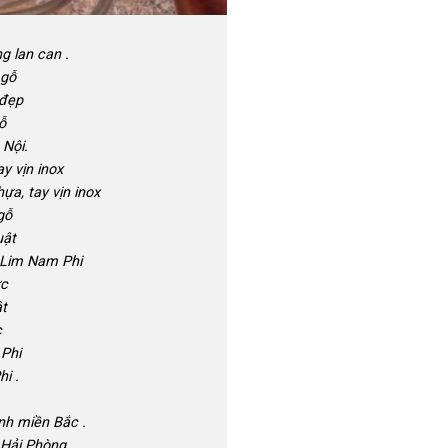
g lan can .
 gỗ
 đẹp
ỗ
 Nội.
ay vịn inox
hựa, tay vịn inox
gỗ
uật
 Lim Nam Phi
ực
ật
c
Phi
i .
ỉnh miền Bắc .
i Hải Phòng