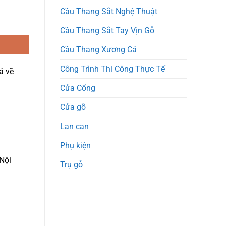
Cầu Thang Sắt Nghệ Thuật
tay vịn gỗ số lượng
Cầu Thang Sắt Tay Vịn Gỗ
Cầu Thang Xương Cá
Công Trình Thi Công Thực Tế
á về
Cửa Cổng
Cửa gỗ
Lan can
Phụ kiện
Nội
Trụ gỗ