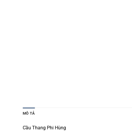
MÔ TẢ
Cầu Thang Phi Hùng