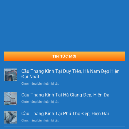
TIN TỨC MỚI
Cầu Thang Kính Tại Duy Tiên, Hà Nam Đẹp Hiện
Đại Nhất
ở
Chức năng bình luận bị tắt
Cầu
Thang
Cầu Thang Kính Tại Hà Giang Đẹp, Hiện Đại
Kính
ở
Chức năng bình luận bị tắt
Tại
Cầu
Duy
Thang
Cầu Thang Kính Tại Phú Thọ Đẹp, Hiện Đai
Tiên,
Kính
Hà
ở
Chức năng bình luận bị tắt
Tại
Nam
Cầu
Hà
Đẹp