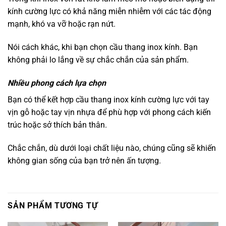
kính cường lực có khả năng miễn nhiễm với các tác động
mạnh, khó va vỡ hoặc rạn nứt.
Nói cách khác, khi bạn chọn cầu thang inox kính. Bạn
không phải lo lắng về sự chắc chắn của sản phẩm.
Nhiều phong cách lựa chọn
Bạn có thể kết hợp cầu thang inox kính cường lực với tay
vịn gỗ hoặc tay vịn nhựa để phù hợp với phong cách kiến
trúc hoặc sở thích bản thân.
Chắc chắn, dù dưới loại chất liệu nào, chúng cũng sẽ khiến
không gian sống của bạn trở nên ấn tượng.
SẢN PHẨM TƯƠNG TỰ