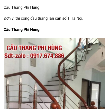
Cầu Thang Phi Hùng
Đơn vị thi công cầu thang lan can số 1 Hà Nội.
Cầu Thang Phi Hùng