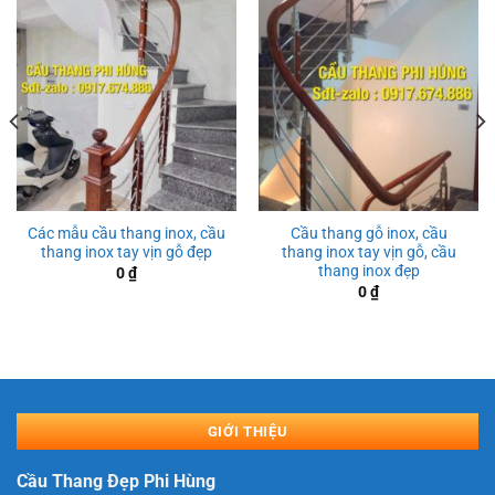
Các mẫu cầu thang inox, cầu
Cầu thang gỗ inox, cầu
thang inox tay vịn gỗ đẹp
thang inox tay vịn gỗ, cầu
thang inox đẹp
0
₫
0
₫
GIỚI THIỆU
Cầu Thang Đẹp Phi Hùng