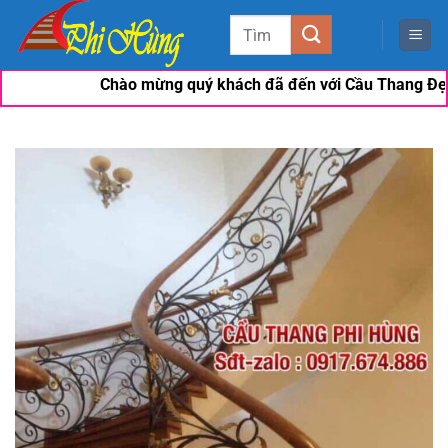
Bỏ
Tìm
qua
kiếm:
nội
Chào mừng quý khách đã đến với Cầu Thang Đẹp Phi Hù
dung