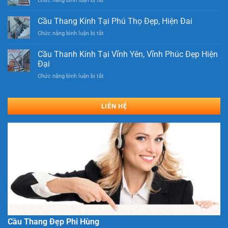
Chức năng bình luận bị tắt
Tại
Cầu
Duy
Thang
Cầu Thang Kính Tại Phú Thọ Đẹp, Hiện Đai
Tiên,
Kính
Hà
ở
Chức năng bình luận bị tắt
Tại
Nam
Cầu
Hà
Đẹp
Thang
Giang
Cầu Thanh Kính Tại Vĩnh Yên, Vĩnh Phúc Đẹp Hiện
Hiện
Kính
Đẹp,
Đại
Đại
Tại
Hiện
Nhất
ở
Chức năng bình luận bị tắt
Phú
Đại
Cầu
Thọ
Thanh
Đẹp,
Kính
Hiện
LIÊN HỆ
Tại
Đai
Vĩnh
Yên,
Vĩnh
Phúc
Đẹp
Hiện
Đại
Cầu Thang Đẹp Phi Hùng