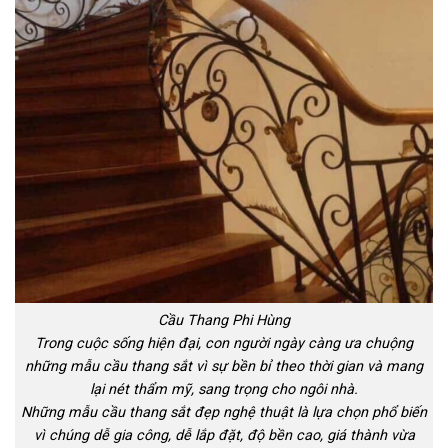
Cầu Thang Phi Hùng
Trong cuộc sống hiện đại, con người ngày càng ưa chuộng
những mẫu cầu thang sắt vì sự bền bỉ theo thời gian và mang
lại nét thẩm mỹ, sang trọng cho ngôi nhà.
Những mẫu cầu thang sắt đẹp nghệ thuật là lựa chọn phổ biến
vì chúng dễ gia công, dễ lắp đặt, độ bền cao, giá thành vừa