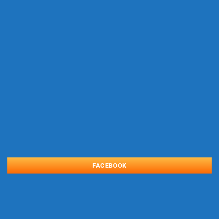
FACEBOOK