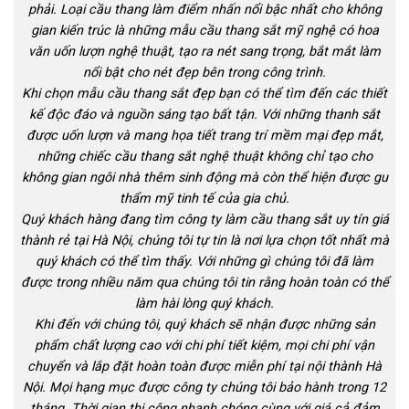
phải. Loại cầu thang làm điểm nhấn nổi bậc nhất cho không
gian kiến trúc là những mẫu cầu thang sắt mỹ nghệ có hoa
văn uốn lượn nghệ thuật, tạo ra nét sang trọng, bắt mắt làm
nổi bật cho nét đẹp bên trong công trình.
Khi chọn mẫu cầu thang sắt đẹp bạn có thể tìm đến các thiết
kế độc đáo và nguồn sáng tạo bất tận. Với những thanh sắt
được uốn lượn và mang họa tiết trang trí mềm mại đẹp mắt,
những chiếc cầu thang sắt nghệ thuật không chỉ tạo cho
không gian ngôi nhà thêm sinh động mà còn thể hiện được gu
thẩm mỹ tinh tế của gia chủ.
Quý khách hàng đang tìm công ty làm cầu thang sắt uy tín giá
thành rẻ tại Hà Nội, chúng tôi tự tin là nơi lựa chọn tốt nhất mà
quý khách có thể tìm thấy. Với những gì chúng tôi đã làm
được trong nhiều năm qua chúng tôi tin rằng hoàn toàn có thể
làm hài lòng quý khách.
Khi đến với chúng tôi, quý khách sẽ nhận được những sản
phẩm chất lượng cao với chi phí tiết kiệm, mọi chi phí vận
chuyển và lắp đặt hoàn toàn được miễn phí tại nội thành Hà
Nội. Mọi hạng mục được công ty chúng tôi bảo hành trong 12
tháng. Thời gian thi công nhanh chóng cùng với giá cả đảm