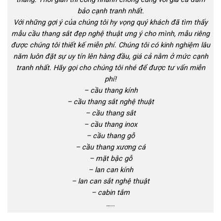
bảo cạnh tranh nhất.
Với những gợi ý của chúng tôi hy vọng quý khách đã tìm thấy
mẫu cầu thang sắt đẹp nghệ thuật ưng ý cho mình, mẫu riêng
được chúng tôi thiết kế miễn phí. Chúng tôi có kinh nghiệm lâu
năm luôn đặt sự uy tín lên hàng đầu, giá cả nằm ở mức cạnh
tranh nhất. Hãy gọi cho chúng tôi nhé để được tư vấn miễn
phí!
– cầu thang kính
– cầu thang sắt nghệ thuật
– cầu thang sắt
– cầu thang inox
– cầu thang gỗ
– cầu thang xương cá
– mặt bậc gỗ
– lan can kính
– lan can sắt nghệ thuật
– cabin tắm
…..