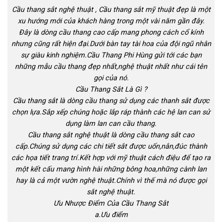
Cầu thang sắt nghệ thuật , Cầu thang sắt mỹ thuật đẹp là một
xu hướng mới của khách hàng trong một vài năm gần đây.
Đây là dòng cầu thang cao cấp mang phong cách cổ kính
nhưng cũng rất hiện đại.Dưới bàn tay tài hoa của đội ngũ nhân
sự giàu kinh nghiệm.Cầu Thang Phi Hùng gửi tới các bạn
những mẫu cầu thang đẹp nhất,nghệ thuật nhất như cái tên
gọi của nó.
Cầu Thang Sắt Là Gì ?
Cầu thang sắt là dòng cầu thang sử dụng các thanh sắt được
chọn lựa.Sắp xếp chúng hoặc lắp ráp thành các hệ lan can sử
dụng làm lan can cầu thang.
Cầu thang sắt nghệ thuật là dòng cầu thang sắt cao
cấp.Chúng sử dụng các chi tiết sắt được uốn,nắn,đúc thành
các họa tiết trang trí.Kết hợp với mỹ thuật cách điệu để tạo ra
một kết cấu mang hình hài những bông hoa,những cành lan
hay là cả một vườn nghệ thuật.Chính vì thế mà nó được gọi
sắt nghệ thuật.
Ưu Nhược Điểm Của Cầu Thang Sắt
a.Ưu điểm