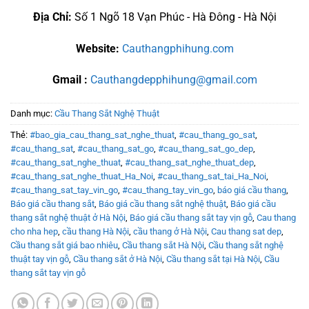
Địa Chỉ:
Số 1 Ngõ 18 Vạn Phúc - Hà Đông - Hà Nội
Website:
Cauthangphihung.com
Gmail :
Cauthangdepphihung@gmail.com
Danh mục:
Cầu Thang Sắt Nghệ Thuật
Thẻ:
#bao_gia_cau_thang_sat_nghe_thuat
,
#cau_thang_go_sat
,
#cau_thang_sat
,
#cau_thang_sat_go
,
#cau_thang_sat_go_dep
,
#cau_thang_sat_nghe_thuat
,
#cau_thang_sat_nghe_thuat_dep
,
#cau_thang_sat_nghe_thuat_Ha_Noi
,
#cau_thang_sat_tai_Ha_Noi
,
#cau_thang_sat_tay_vin_go
,
#cau_thang_tay_vin_go
,
báo giá cầu thang
,
Báo giá cầu thang sắt
,
Báo giá cầu thang sắt nghệ thuật
,
Báo giá cầu
thang sắt nghệ thuật ở Hà Nội
,
Báo giá cầu thang sắt tay vịn gỗ
,
Cau thang
cho nha hep
,
cầu thang Hà Nội
,
cầu thang ở Hà Nội
,
Cau thang sat dep
,
Cầu thang sắt giá bao nhiêu
,
Cầu thang sắt Hà Nội
,
Cầu thang sắt nghệ
thuật tay vịn gỗ
,
Cầu thang sắt ở Hà Nội
,
Cầu thang sắt tại Hà Nội
,
Cầu
thang sắt tay vịn gỗ