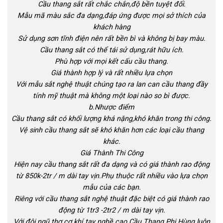
Cầu thang sắt rất chắc chắn,độ bền tuyệt đối.
Mẫu mã màu sắc đa dạng,đáp ứng được mọi sở thích của
khách hàng
Sử dụng sơn tĩnh điện nên rất bền bì và không bị bay màu.
Cầu thang sắt có thể tái sử dụng,rát hữu ích.
Phù hợp với mọi kết cấu cầu thang.
Giá thành hợp lý và rất nhiều lựa chọn
Với mẫu sắt nghệ thuật chúng tạo ra lan can cầu thang đầy
tính mỹ thuật mà không một loại nào so bì được.
b.Nhược điểm
Cầu thang sắt có khối lượng khá nặng,khó khăn trong thi công.
Vệ sinh cầu thang sắt sẽ khó khăn hơn các loại cầu thang
khác.
Giá Thành Thi Công
Hiện nay cầu thang sắt rất đa dạng và có giá thành rao động
từ 850k-2tr / m dài tay vịn.Phụ thuộc rất nhiều vào lựa chọn
mẫu của các bạn.
Riêng với cầu thang sắt nghệ thuật đặc biệt có giá thành rao
động từ 1tr3 -2tr2 / m dài tay vịn.
Với đội ngũ thợ cơ khí tay nghề cao Cầu Thang Phi Hùng luôn