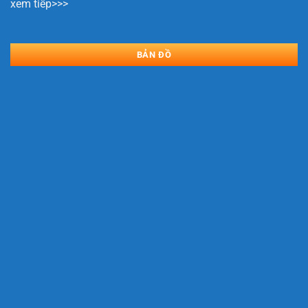
xem tiếp>>>
BẢN ĐỒ