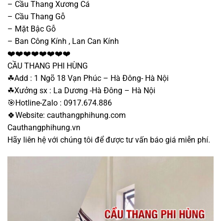
– Cầu Thang Xương Cá
– Cầu Thang Gỗ
– Mặt Bậc Gỗ
– Ban Công Kính , Lan Can Kính
❤️❤️❤️❤️❤️❤️❤️❤️
CẦU THANG PHI HÙNG
☘Add : 1 Ngõ 18 Vạn Phúc – Hà Đông- Hà Nội
☘Xưởng sx : La Dương -Hà Đông – Hà Nội
🎯Hotline-Zalo : 0917.674.886
🍀Website: cauthangphihung.com
Cauthangphihung.vn
Hãy liên hệ với chúng tôi để được tư vấn báo giá miễn phí.