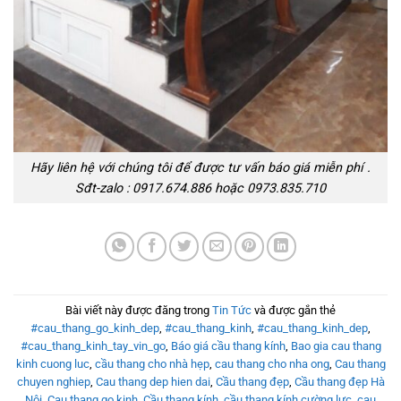
Hãy liên hệ với chúng tôi để được tư vấn báo giá miễn phí .
Sđt-zalo : 0917.674.886 hoặc 0973.835.710
Bài viết này được đăng trong
Tin Tức
và được gắn thẻ
#cau_thang_go_kinh_dep
,
#cau_thang_kinh
,
#cau_thang_kinh_dep
,
#cau_thang_kinh_tay_vin_go
,
Báo giá cầu thang kính
,
Bao gia cau thang
kinh cuong luc
,
cầu thang cho nhà hẹp
,
cau thang cho nha ong
,
Cau thang
chuyen nghiep
,
Cau thang dep hien dai
,
Cầu thang đẹp
,
Cầu thang đẹp Hà
Nội
,
Cau thang go kinh
,
Cầu thang kính
,
cầu thang kính cường lực
,
cau