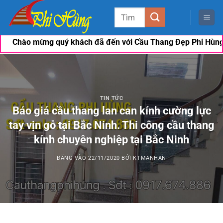
Bỏ
Tìm
qua
kiếm:
nội
đã đến với Cầu Thang Đẹp Phi Hùng. Nếu khách có nhu cầu cần 
dung
TIN TỨC
Báo giá cầu thang lan can kính cường lực
tay vịn gỗ tại Bắc Ninh. Thi công cầu thang
kính chuyên nghiệp tại Bắc Ninh
ĐĂNG VÀO
22/11/2020
BỞI
KTMANHAN