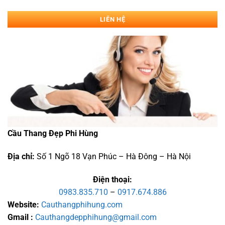
LIÊN HỆ
Cầu Thang Đẹp Phi Hùng
Địa chỉ:
Số 1 Ngõ 18 Vạn Phúc – Hà Đông – Hà Nội
Điện thoại:
0983.835.710
–
0917.674.886
Website:
Cauthangphihung.com
Gmail :
Cauthangdepphihung@gmail.com