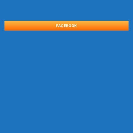
FACEBOOK